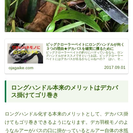
ビッグクローラーベイトにロングハンドルが向く
３つの理由★デカバスを確実に獲るために
ビッグクローラーベイトの釣りにハマっているなら、ロン
グハンドルがオススメですというお話。ビッグクローラー
ベイトにはデカバスが出るからじゃねーの？ はい、それ
はもちろんです！それに加えてちゃんと3つ理由がありま
す。100mm以上のロングハンド...
2017.09.01
ojagaike.com
ロングハンドル本来のメリットはデカバ
ス掛けてゴリ巻き
ロングハンドル化する本来のメリットとして、デカバス掛
けてもゴリ巻きできるようになります。デカ羽根モノのよ
うなルアーがバスの口に掛かっているとルアー自体の水抵