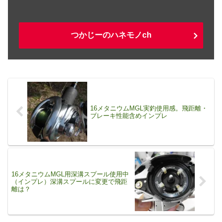
つかじーのハネモノch
16メタニウムMGL実釣使用感。飛距離・
ブレーキ性能含めインプレ
16メタニウムMGL用深溝スプール使用中
（インプレ）深溝スプールに変更で飛距
離は？