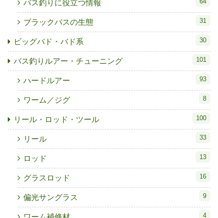
64
バス釣りに役立つ情報
31
ブラックバスの生態
30
ビッグバド・バド系
101
バス釣りルアー・チューニング
93
ハードルアー
8
ワーム／ジグ
100
リール・ロッド・ツール
33
リール
13
ロッド
16
グラスロッド
9
偏光サングラス
4
ワーム補修材