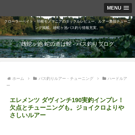
MENU
クローラーベイト・羽根モノマニアのタックルレビュー、ルアー裏技チューニ
ング掲載。雄蛇ヶ池バス釣り情報充実。
雄蛇ヶ池 蛇の道は蛇 - バス釣りブログ
ホーム
バス釣りルアー・チューニング
ハードルア
ー
エレメンツ ダヴィンチ190実釣インプレ！
欠点とチューニングも。ジョイクロよりや
さしいルアー