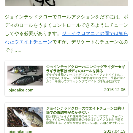
ジョインテッドクローでロールアクションをだすには、ボ
ディのロールをうまくコントロールできるようにチューン
してやる必要があります。
ジョイクロマニアの間では知ら
れたウエイトチューン
ですが、デリケートなチューンなの
です…。
ジョインテッドクローvsニンジャグライダー★ギ
ラギラ攻撃はボディのロールを操る
ギラギラ攻撃といってもデプスのジャイアントベイトのこ
とではありません。S字系の食わせ方のひとつ、反射の強い
カラーを使ってフラッシングでバイトに持ち込む話です。
ジョイクロM-REFLECTION＆ニンジャグライダー写真はジ
ョインテッドクローの...
2016.12.06
ojagaike.com
ジョインテッドクローのウエイトチューンは釣り
場での微調整が欠かせない
自分的なジョイクロ使用時のキモについてです。ジョイン
テッドクローの微調整自分の場合はジョイクロを釣り場で
微調整することが欠かせません。0.1g、0.2gとかそれくら
いの調整もしてます。それが結果に影響すると思うからで
す。バスとの距離が大事ジ...
2017.04.19
ojagaike.com