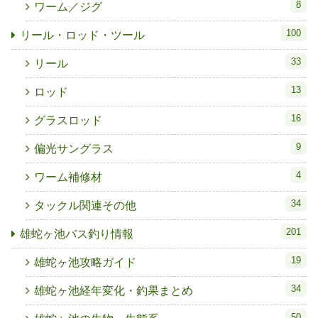
8
ワーム／ジグ
100
リール・ロッド・ツール
33
リール
13
ロッド
16
グラスロッド
9
偏光サングラス
4
ワーム補修材
34
タックル関連その他
201
雄蛇ヶ池バス釣り情報
19
雄蛇ヶ池攻略ガイド
34
雄蛇ヶ池経年変化・釣果まとめ
50