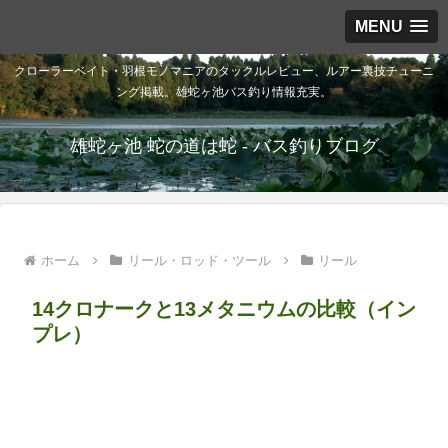
MENU
クローラーベイト・羽根モノマニアのタックルレビュー、ルアー裏技チューニ
ング掲載。雄蛇ヶ池バス釣り情報充実。
雄蛇ヶ池 蛇の道は蛇 - バス釣りブログ
ホーム
リール・ロッド・ツール
リール
14クロナークと13メタニウムの比較（イン
プレ）