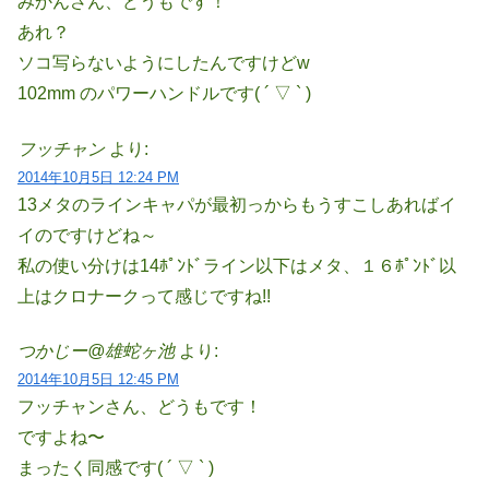
みかんさん、どうもです！
あれ？
ソコ写らないようにしたんですけどw
102mm のパワーハンドルです( ´ ▽ ` )
フッチャン
より:
2014年10月5日 12:24 PM
13メタのラインキャパが最初っからもうすこしあればイ
イのですけどね～
私の使い分けは14ﾎﾟﾝﾄﾞライン以下はメタ、１６ﾎﾟﾝﾄﾞ以
上はクロナークって感じですね!!
つかじー@雄蛇ヶ池
より:
2014年10月5日 12:45 PM
フッチャンさん、どうもです！
ですよね〜
まったく同感です( ´ ▽ ` )