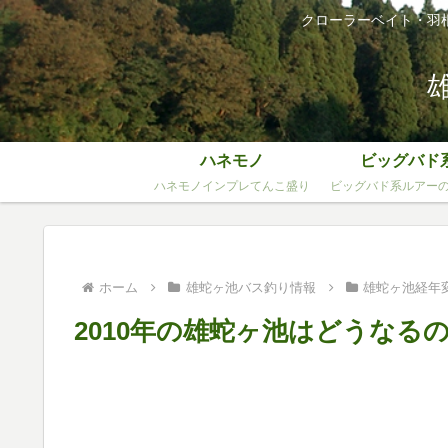
クローラーベイト・羽
ハネモノ
ビッグバド
ハネモノインプレてんこ盛り
ビッグバド系ルアー
ホーム
雄蛇ヶ池バス釣り情報
雄蛇ヶ池経年
2010年の雄蛇ヶ池はどうなる