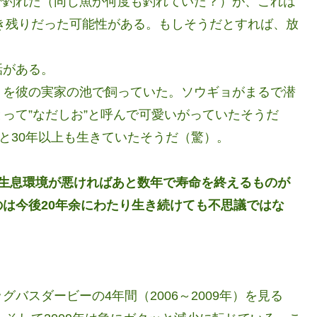
で釣れた（同じ魚が何度も釣れていた？）が、これは
生き残りだった可能性がある。もしそうだとすれば、放
話がある。
ョを彼の実家の池で飼っていた。ソウギョがまるで潜
って”なだしお”と呼んで可愛いがっていたそうだ
んと30年以上も生きていたそうだ（驚）。
、生息環境が悪ければあと数年で寿命を終えるものが
は今後20年余にわたり生き続けても不思議ではな
バスダービーの4年間（2006～2009年）を見る