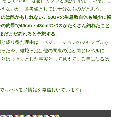
、そして2009年は急にガクッと減少に転じている。こ
いえないが、参考値としては十分なものだと思う。
るのは酷かもしれない。50UPの生息数自体も減少に転
釣果で49cm・48cmのバスがたくさん釣れたこと
はまだまだ釣れると予想する。
園と成り得た理由は、ベジテーションのジャングルが
失った今、雄蛇ヶ池は他の関東の池と同じレベルに
よりはっきりとした事実として見えてくる年になるは
ネルでもハネモノ情報を発信しいています↓