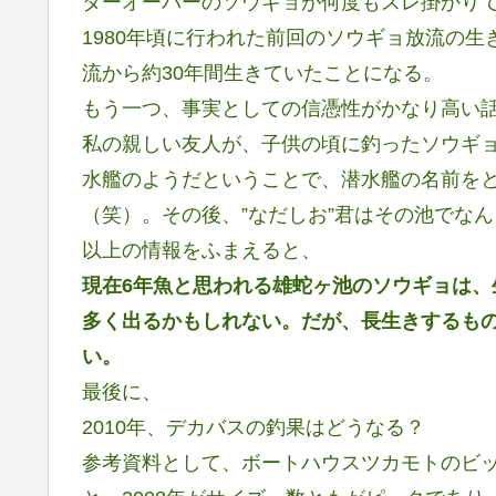
ターオーバーのソウギョが何度もスレ掛かり
1980年頃に行われた前回のソウギョ放流の
流から約30年間生きていたことになる。
もう一つ、事実としての信憑性がかなり高い
私の親しい友人が、子供の頃に釣ったソウギ
水艦のようだということで、潜水艦の名前をと
（笑）。その後、”なだしお”君はその池でな
以上の情報をふまえると、
現在6年魚と思われる雄蛇ヶ池のソウギョは
多く出るかもしれない。だが、長生きするもの
い。
最後に、
2010年、デカバスの釣果はどうなる？
参考資料として、ボートハウスツカモトのビッグ