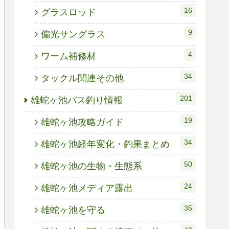
16
グラスロッド
9
偏光サングラス
4
ワーム補修材
34
タックル関連その他
201
雄蛇ヶ池バス釣り情報
19
雄蛇ヶ池攻略ガイド
34
雄蛇ヶ池経年変化・釣果まとめ
50
雄蛇ヶ池の生物・生態系
24
雄蛇ヶ池メディア露出
35
雄蛇ヶ池を守る