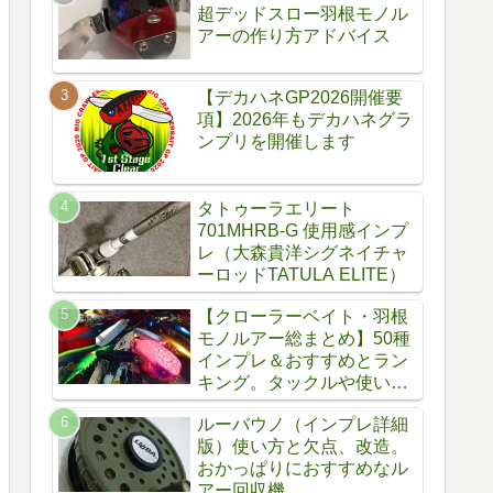
超デッドスロー羽根モノル
アーの作り方アドバイス
【デカハネGP2026開催要
項】2026年もデカハネグラ
ンプリを開催します
タトゥーラエリート
701MHRB-G 使用感インプ
レ（大森貴洋シグネイチャ
ーロッドTATULA ELITE）
【クローラーベイト・羽根
モノルアー総まとめ】50種
インプレ＆おすすめとラン
キング。タックルや使い
方、自作方法
ルーバウノ（インプレ詳細
版）使い方と欠点、改造。
おかっぱりにおすすめなル
アー回収機