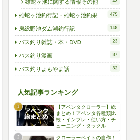
43
雄蛇ヶ池に関する情報その他
475
雄蛇ヶ池釣行記・雄蛇ヶ池釣果
148
房総野池ダム湖釣行記
23
バス釣り雑誌・本・DVD
87
バス釣り漫画
32
バス釣りよもやま話
人気記事ランキング
【アベンタクローラー】総
まとめ！アベンタ各種類比
較・インプレ・使い方・チ
ューニング・タックル
クローラーベイトの自作！