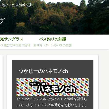
ヶ池バス釣り情報充実。
グ
光サングラス
バス釣りの知識
ラス選び方や役立つ情報
釣り方パターンやバスの生態
つかじーのハネモノch
Youtubeチャンネルでもハネモノ情報を発信し
いています！チャンネル登録をお願いします。