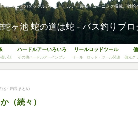
根モノマニアのタックルレビュー、ルアー裏技チューニング掲載。雄蛇
雄蛇ヶ池 蛇の道は蛇 - バス釣りブロ
系
ハードルアーいろいろ
リールロッドツール
偏
の濃い話
その他ハードルアーインプレ
リール・ロッド・ツール関連
偏光グ
変化・釣果まとめ
のか（続々）