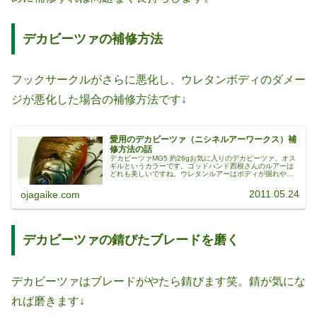
デカビーツァの補修方法
フックサークルがさらに悪化し、ウレタンボディのダメー
ジが悪化した場合の補修方法です↓
愛用のデカビーツァ（ニシネルアーワークス）補
修方法の話
デカビーツァMG5 約26gお気に入りのデカビーツァ。オス
ギルというカラーです。ゴッドハンド西根さんのルアーは
どれも美しいですね。ウレタンルアーはボディが掘れやす
い見ての通り、ボディの削れ、フックのローリングマーク
がだいぶ深くなってます。ウ...
2011.05.24
ojagaike.com
デカビーツァの錆びたブレードを磨く
デカビーツァはブレードがやたら錆びます笑。錆が気にな
れば磨きます↓