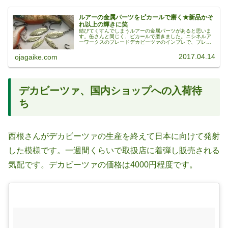
ルアーの金属パーツをピカールで磨く★新品かそ
れ以上の輝きに笑
錆びてくすんでしまうルアーの金属パーツがあると思いま
す。缶さんと同じく、ピカールで磨きました。ニシネルア
ーワークスのブレードデカビーツァのインプレで、ブレー
ドがサビるって書きましたけど…ニシネブレード磨きワー
クス！(∩´∀`∩)ダッジのアル...
2017.04.14
ojagaike.com
デカビーツァ、国内ショップへの入荷待
ち
西根さんがデカビーツァの生産を終えて日本に向けて発射
した模様です。一週間くらいで取扱店に着弾し販売される
気配です。デカビーツァの価格は4000円程度です。