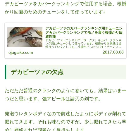
デカビーツァをカバークランキングで使用する場合、根掛
かり回避のためのチューンをして使っています↓
デカビーツァのカバークランキング用チューニン
グ★カバークランキングでモノを言う根掛かり回
避性能
デカビーツァ（ニシネルアーワークス）をカバークランキ
ング用にチューンして使っています。根掛かり回収機は当
然持っていくとしても、根掛かりしたらバイトチャンスを
逃し、回収でポイントを荒らして終わり。カバークランキ
2017.08.08
ojagaike.com
ングにおいて根掛かり回避性能UP...
デカビーツァの欠点
ただただ普通のクランクのように巻いても、結果はいま一
つだと思います。強アピールは諸刃の剣です。
発泡ウレタンボディなので前述したようにボディが削れて
掘れてきます。それも味なのですが、少し掘れてきたら早
めに補修すれば問題なく長持ちします。