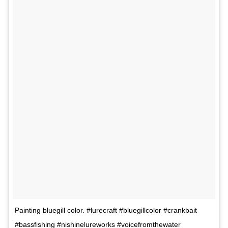
Painting bluegill color. #lurecraft #bluegillcolor #crankbait
#bassfishing #nishinelureworks #voicefromthewater