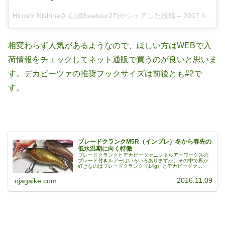
Hiroshi Nishineさん(@beatour27)がシェアした投稿 –
2017 4月 2 9:55午前 PDT
相変わらず人気があるようなので、ほしい方はWEBで入
荷情報をチェックしてネット通販で買うのが良いと思いま
す。デカビーツァの推奨フックサイズは前後とも#2で
す。
ブレードクランクM5R（インプレ）冬から春先の
低水温期に向く特徴
ブレードクランクとデカビーツァニシネルアーワークスの
ブレード付きルアーはいろいろありますが、その中で私が
好きなのはブレードクランク（14g）とデカビーツァ
（26g）です。写真はブレードクランクです。ブレードク
ランクの特徴私の場合、ブレクラは...
2016.11.09
ojagaike.com