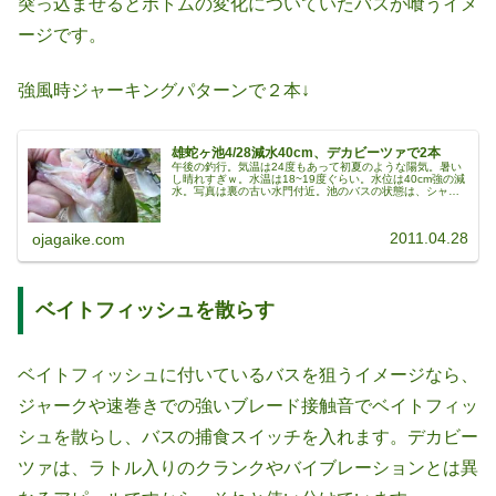
突っ込ませるとボトムの変化についていたバスが喰うイメ
ージです。
強風時ジャーキングパターンで２本↓
雄蛇ヶ池4/28減水40cm、デカビーツァで2本
午後の釣行。気温は24度もあって初夏のような陽気。暑い
し晴れすぎｗ。水温は18~19度ぐらい。水位は40cm強の減
水。写真は裏の古い水門付近。池のバスの状態は、シャロ
ーに見えバスがちらほらいて、アフターのやる気なしっぽ
いのと、これからスポー...
2011.04.28
ojagaike.com
ベイトフィッシュを散らす
ベイトフィッシュに付いているバスを狙うイメージなら、
ジャークや速巻きでの強いブレード接触音でベイトフィッ
シュを散らし、バスの捕食スイッチを入れます。デカビー
ツァは、ラトル入りのクランクやバイブレーションとは異