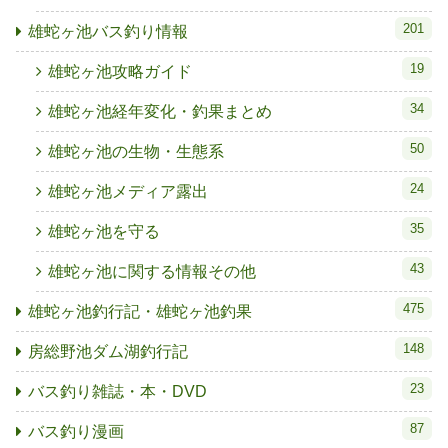
201
雄蛇ヶ池バス釣り情報
19
雄蛇ヶ池攻略ガイド
34
雄蛇ヶ池経年変化・釣果まとめ
50
雄蛇ヶ池の生物・生態系
24
雄蛇ヶ池メディア露出
35
雄蛇ヶ池を守る
43
雄蛇ヶ池に関する情報その他
475
雄蛇ヶ池釣行記・雄蛇ヶ池釣果
148
房総野池ダム湖釣行記
23
バス釣り雑誌・本・DVD
87
バス釣り漫画