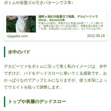
ボトムや岩盤ズル引きパターンで２本↓
雄蛇ヶ池8/18猛暑日で強風。デカビーツァで
50cm、43cmの2本
午後からの釣行。到着すると気温は36度＾＾；クソ暑いけ
ど、南風が強く吹いているのが救い。表層水温を測ると30
～31度。水温は思ったほど高くない。またアオコはそれほ
どでもない感じでやや改善傾向。水位はマイナス50cm程
度。写真は裏堰堤中央のヘ...
2011.08.18
ojagaike.com
水中のバド
デカビーツァをボトムに沿って巻く私のイメージは、水中
ですけど、バドをデッドスローに巻いてくる感覚です。お
かっぱりなのでアップヒルになりますが、使う水深によっ
てウエイトを貼って調整します。
トップや表層のデッドスロー