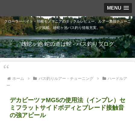
MENU
クローラーベイト・羽根モノマニアのタックルレビュー、ルアー裏技チューニ
ング掲載。雄蛇ヶ池バス釣り情報充実。
雄蛇ヶ池 蛇の道は蛇 - バス釣りブログ
ホーム
バス釣りルアー・チューニング
ハードルア
ー
デカビーツァMG5の使用法（インプレ）セ
ミフラットサイドボディとブレード接触音
の強アピール