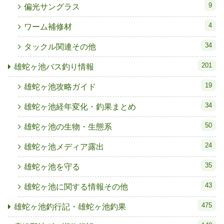
9
偏光サングラス
4
ワーム補修材
34
タックル関連その他
201
雄蛇ヶ池バス釣り情報
19
雄蛇ヶ池攻略ガイド
34
雄蛇ヶ池経年変化・釣果まとめ
50
雄蛇ヶ池の生物・生態系
24
雄蛇ヶ池メディア露出
35
雄蛇ヶ池を守る
43
雄蛇ヶ池に関する情報その他
475
雄蛇ヶ池釣行記・雄蛇ヶ池釣果