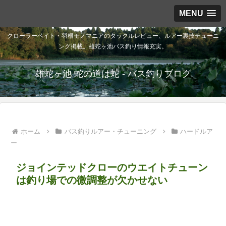
MENU
クローラーベイト・羽根モノマニアのタックルレビュー、ルアー裏技チューニ
ング掲載。雄蛇ヶ池バス釣り情報充実。
雄蛇ヶ池 蛇の道は蛇 - バス釣りブログ
ホーム
バス釣りルアー・チューニング
ハードルア
ー
ジョインテッドクローのウエイトチューン
は釣り場での微調整が欠かせない