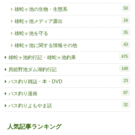
50
雄蛇ヶ池の生物・生態系
24
雄蛇ヶ池メディア露出
35
雄蛇ヶ池を守る
43
雄蛇ヶ池に関する情報その他
475
雄蛇ヶ池釣行記・雄蛇ヶ池釣果
148
房総野池ダム湖釣行記
23
バス釣り雑誌・本・DVD
87
バス釣り漫画
32
バス釣りよもやま話
人気記事ランキング