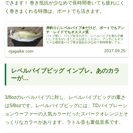
できます！ 巻き抵抗が少なめで長時間巻いても疲れにく
く巻きまくれる特徴は、ボートでも活きます。
岸釣りにレベルバイブ★だけど、ボートでもアン
チ・レイドでもオススメ笑
バイブ使い、バイブ好きの方で、レベルバイブを食わず嫌
いしてる方がいましたらお試しください。アンチにもオス
スメな個性派バイブ巻き抵抗が少なめで長時間巻いても疲
れにくく、巻きまくれます。レイドが好きじゃない人にも
オススメできますよ笑。根掛かりし...
2017.09.25
ojagaike.com
レベルバイブビッグ インプレ。あのカラ
ーが…
3/8ozのレベルバイブに対し、レベルバイブビッグの重さ
は5/8ozです。レベルバイブビッグには、TDバイブレーシ
ョンウーファーの人気カラーだったスパークオレンジとそ
っくりなカラーがあります。ラトル音も重低音系です。