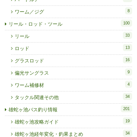
8
ワーム／ジグ
100
リール・ロッド・ツール
33
リール
13
ロッド
16
グラスロッド
9
偏光サングラス
4
ワーム補修材
34
タックル関連その他
201
雄蛇ヶ池バス釣り情報
19
雄蛇ヶ池攻略ガイド
34
雄蛇ヶ池経年変化・釣果まとめ