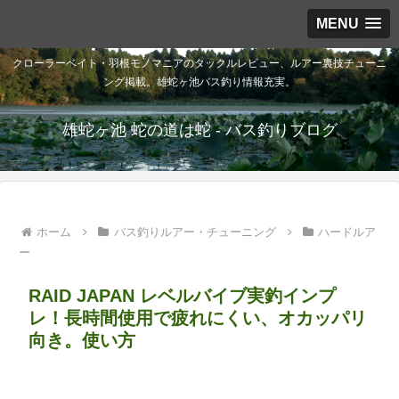
MENU
クローラーベイト・羽根モノマニアのタックルレビュー、ルアー裏技チューニ
ング掲載。雄蛇ヶ池バス釣り情報充実。
雄蛇ヶ池 蛇の道は蛇 - バス釣りブログ
ホーム
バス釣りルアー・チューニング
ハードルア
ー
RAID JAPAN レベルバイブ実釣インプ
レ！長時間使用で疲れにくい、オカッパリ
向き。使い方