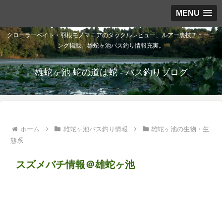
MENU
クローラーベイト・羽根モノマニアのタックルレビュー、ルアー裏技チューニ
ング掲載。雄蛇ヶ池バス釣り情報充実。
雄蛇ヶ池 蛇の道は蛇 - バス釣りブログ
ホーム
雄蛇ヶ池バス釣り情報
雄蛇ヶ池の生物・生
態系
スズメバチ情報＠雄蛇ヶ池