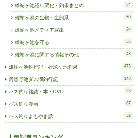
34
雄蛇ヶ池経年変化・釣果まとめ
50
雄蛇ヶ池の生物・生態系
24
雄蛇ヶ池メディア露出
35
雄蛇ヶ池を守る
43
雄蛇ヶ池に関する情報その他
475
雄蛇ヶ池釣行記・雄蛇ヶ池釣果
148
房総野池ダム湖釣行記
23
バス釣り雑誌・本・DVD
87
バス釣り漫画
32
バス釣りよもやま話
人気記事ランキング