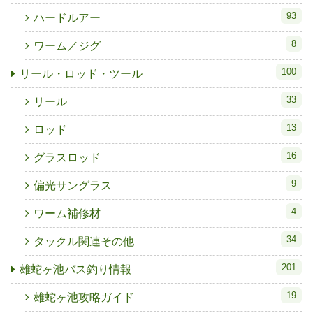
93
ハードルアー
8
ワーム／ジグ
100
リール・ロッド・ツール
33
リール
13
ロッド
16
グラスロッド
9
偏光サングラス
4
ワーム補修材
34
タックル関連その他
201
雄蛇ヶ池バス釣り情報
19
雄蛇ヶ池攻略ガイド