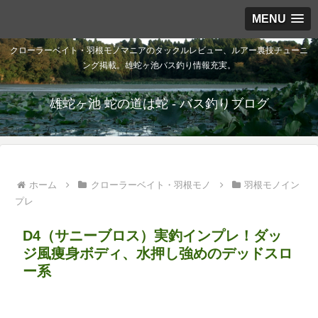
MENU
クローラーベイト・羽根モノマニアのタックルレビュー、ルアー裏技チューニ
ング掲載。雄蛇ヶ池バス釣り情報充実。
雄蛇ヶ池 蛇の道は蛇 - バス釣りブログ
ホーム
クローラーベイト・羽根モノ
羽根モノイン
プレ
D4（サニーブロス）実釣インプレ！ダッ
ジ風痩身ボディ、水押し強めのデッドスロ
ー系