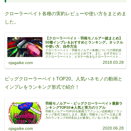
クローラーベイト各種の実釣レビューや使い方をまとめま
した。
【クローラーベイト・羽根モノルアー総まとめ】
50種インプレ＆おすすめとランキング。タックル
や使い方、自作方法
クローラーベイト・羽根モノルアー各種についての実釣使
用感インプレッションのまとめです。また、おすすめビッ
グクローラーベイト、ビギナー向きなクローラーベイト、
ランキング、使用するタックルや使い方、チューニング記
2018.03.28
ojagaike.com
事、自作クローラーベイトの作り方...
ビッグクローラーベイトTOP20。人気ハネモノの動画と
インプレをランキング形式で紹介！
羽根モノルアー・ビッグクローラーベイト最新ラ
ンキングTOP20★人気と実力のリアル
羽根モノルアーTOP20を動画でアクション比較検討！ラン
キング形式で紹介します。最新）羽根モノルアー人気と実
力のランキング400名以上が参加しているハネモノ企画
「デカハネGP」の釣果を元にして作成したこのランキング
には、人気と実力のリアルが...
2020.06.28
ojagaike.com