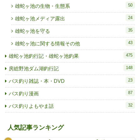
50
雄蛇ヶ池の生物・生態系
24
雄蛇ヶ池メディア露出
35
雄蛇ヶ池を守る
43
雄蛇ヶ池に関する情報その他
475
雄蛇ヶ池釣行記・雄蛇ヶ池釣果
148
房総野池ダム湖釣行記
23
バス釣り雑誌・本・DVD
87
バス釣り漫画
32
バス釣りよもやま話
人気記事ランキング