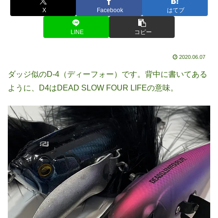
X
Facebook
はてブ
LINE
コピー
2020.06.07
ダッジ似のD-4（ディーフォー）です。背中に書いてある
ように、D4はDEAD SLOW FOUR LIFEの意味。