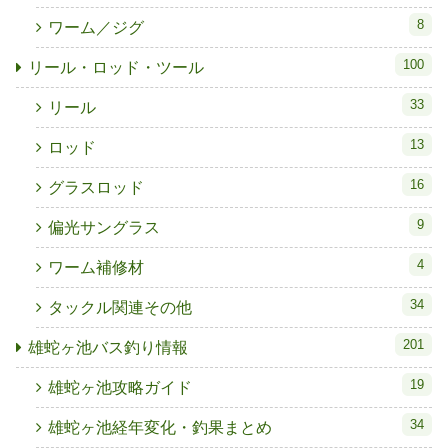
8
ワーム／ジグ
100
リール・ロッド・ツール
33
リール
13
ロッド
16
グラスロッド
9
偏光サングラス
4
ワーム補修材
34
タックル関連その他
201
雄蛇ヶ池バス釣り情報
19
雄蛇ヶ池攻略ガイド
34
雄蛇ヶ池経年変化・釣果まとめ