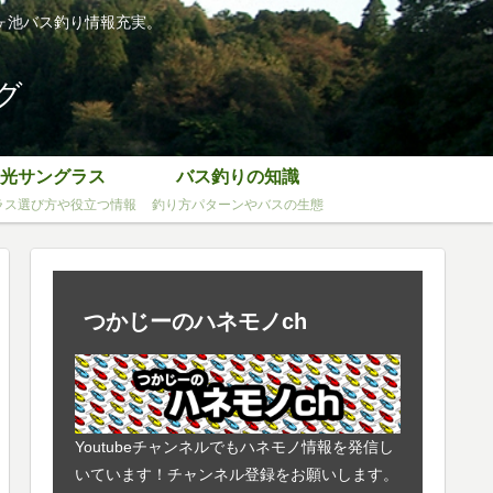
ヶ池バス釣り情報充実。
グ
光サングラス
バス釣りの知識
ラス選び方や役立つ情報
釣り方パターンやバスの生態
つかじーのハネモノch
Youtubeチャンネルでもハネモノ情報を発信し
いています！チャンネル登録をお願いします。