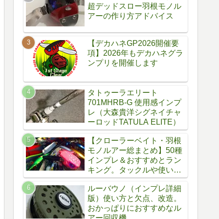
超デッドスロー羽根モノル
アーの作り方アドバイス
【デカハネGP2026開催要
項】2026年もデカハネグラ
ンプリを開催します
タトゥーラエリート
701MHRB-G 使用感インプ
レ（大森貴洋シグネイチャ
ーロッドTATULA ELITE）
【クローラーベイト・羽根
モノルアー総まとめ】50種
インプレ＆おすすめとラン
キング。タックルや使い
方、自作方法
ルーバウノ（インプレ詳細
版）使い方と欠点、改造。
おかっぱりにおすすめなル
アー回収機