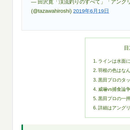
— 田沢寛「渓流釣りのすべて」「アングリ
(@tazawahiroshi)
2019年6月19日
目
ラインは水面に
羽根の色はなん
黒田プロのタ
威嚇vs捕食論
黒田プロの一
詳細はアング