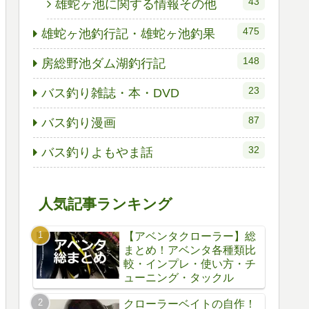
43
雄蛇ヶ池に関する情報その他
475
雄蛇ヶ池釣行記・雄蛇ヶ池釣果
148
房総野池ダム湖釣行記
23
バス釣り雑誌・本・DVD
87
バス釣り漫画
32
バス釣りよもやま話
人気記事ランキング
【アベンタクローラー】総
まとめ！アベンタ各種類比
較・インプレ・使い方・チ
ューニング・タックル
クローラーベイトの自作！