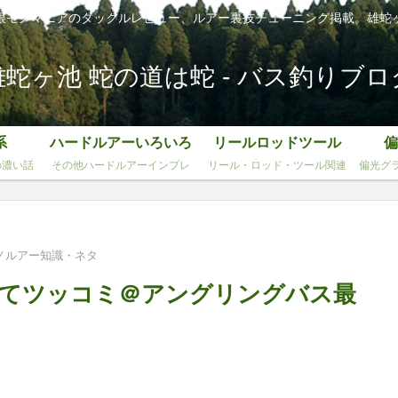
根モノマニアのタックルレビュー、ルアー裏技チューニング掲載。雄蛇
雄蛇ヶ池 蛇の道は蛇 - バス釣りブロ
系
ハードルアーいろいろ
リールロッドツール
偏
の濃い話
その他ハードルアーインプレ
リール・ロッド・ツール関連
偏光グ
ノルアー知識・ネタ
いてツッコミ＠アングリングバス最