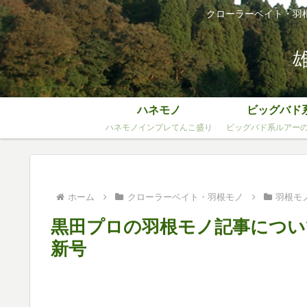
クローラーベイト・羽
ハネモノ
ビッグバド
ハネモノインプレてんこ盛り
ビッグバド系ルアー
ホーム
クローラーベイト・羽根モノ
羽根モ
黒田プロの羽根モノ記事につ
新号