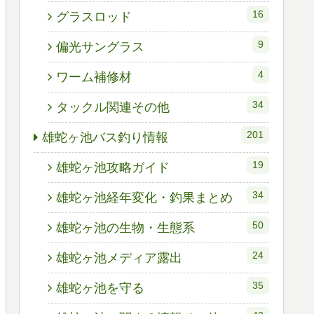
16
グラスロッド
9
偏光サングラス
4
ワーム補修材
34
タックル関連その他
201
雄蛇ヶ池バス釣り情報
19
雄蛇ヶ池攻略ガイド
34
雄蛇ヶ池経年変化・釣果まとめ
50
雄蛇ヶ池の生物・生態系
24
雄蛇ヶ池メディア露出
35
雄蛇ヶ池を守る