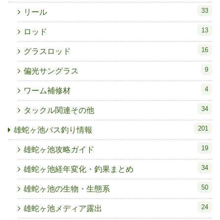
33
リール
13
ロッド
16
グラスロッド
9
偏光サングラス
4
ワーム補修材
34
タックル関連その他
201
雄蛇ヶ池バス釣り情報
19
雄蛇ヶ池攻略ガイド
34
雄蛇ヶ池経年変化・釣果まとめ
50
雄蛇ヶ池の生物・生態系
24
雄蛇ヶ池メディア露出