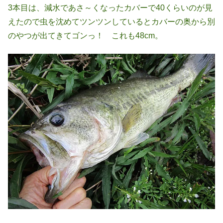
3本目は、減水であさ～くなったカバーで40くらいのが見
えたので虫を沈めてツンツンしているとカバーの奥から別
のやつが出てきてゴンっ！ これも48cm。