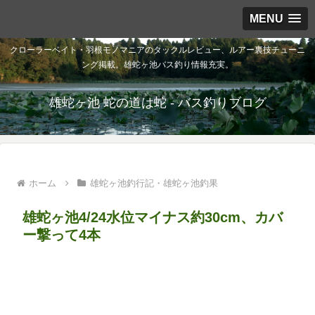
MENU
クローラーベイト・羽根モノマニアのタックルレビュー、ルアー裏技チューニ
ング掲載。雄蛇ヶ池バス釣り情報充実。
雄蛇ヶ池 蛇の道は蛇 - バス釣りブログ
ホーム
雄蛇ヶ池釣行記・雄蛇ヶ池釣果
雄蛇ヶ池4/24水位マイナス約30cm、カバ
ー撃って4本