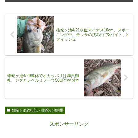
雄蛇ヶ池4/21水位マイナス10cm、スポー
ニング中。モッサの沈み虫で3バイト、2
フィッシュ
雄蛇ヶ池4/29連休でオカッパリは満員御
礼、ジグとレベルミノーで50UP含む4本
雄蛇ヶ池釣行記・雄蛇ヶ池釣果
スポンサーリンク