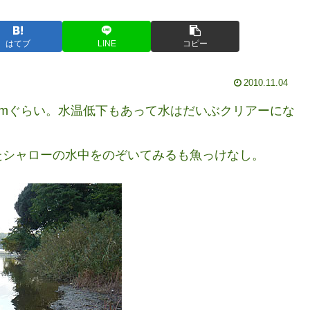
はてブ
LINE
コピー
2010.11.04
cmぐらい。水温低下もあって水はだいぶクリアーにな
。
たシャローの水中をのぞいてみるも魚っけなし。