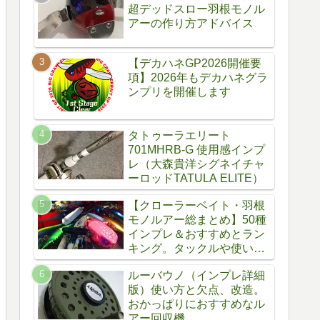
超デッドスロー羽根モノル
アーの作り方アドバイス
【デカハネGP2026開催要
項】2026年もデカハネグラ
ンプリを開催します
タトゥーラエリート
701MHRB-G 使用感インプ
レ（大森貴洋シグネイチャ
ーロッドTATULA ELITE）
【クローラーベイト・羽根
モノルアー総まとめ】50種
インプレ＆おすすめとラン
キング。タックルや使い
方、自作方法
ルーバウノ（インプレ詳細
版）使い方と欠点、改造。
おかっぱりにおすすめなル
アー回収機