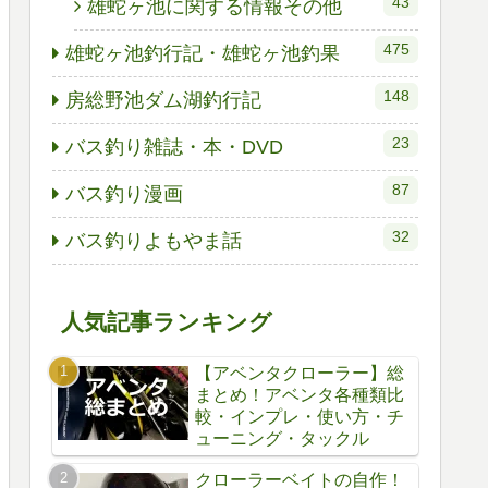
43
雄蛇ヶ池に関する情報その他
475
雄蛇ヶ池釣行記・雄蛇ヶ池釣果
148
房総野池ダム湖釣行記
23
バス釣り雑誌・本・DVD
87
バス釣り漫画
32
バス釣りよもやま話
人気記事ランキング
【アベンタクローラー】総
まとめ！アベンタ各種類比
較・インプレ・使い方・チ
ューニング・タックル
クローラーベイトの自作！