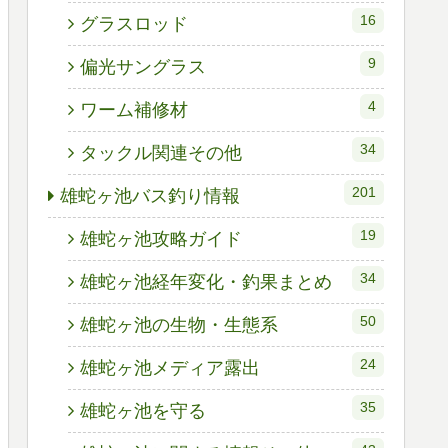
16
グラスロッド
9
偏光サングラス
4
ワーム補修材
34
タックル関連その他
201
雄蛇ヶ池バス釣り情報
19
雄蛇ヶ池攻略ガイド
34
雄蛇ヶ池経年変化・釣果まとめ
50
雄蛇ヶ池の生物・生態系
24
雄蛇ヶ池メディア露出
35
雄蛇ヶ池を守る