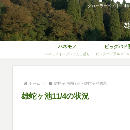
クローラーベイト・羽
ハネモノ
ビッグバド
ハネモノインプレてんこ盛り
ビッグバド系ルアー
ホーム
雄蛇ヶ池釣行記・雄蛇ヶ池釣果
雄蛇ヶ池11/4の状況