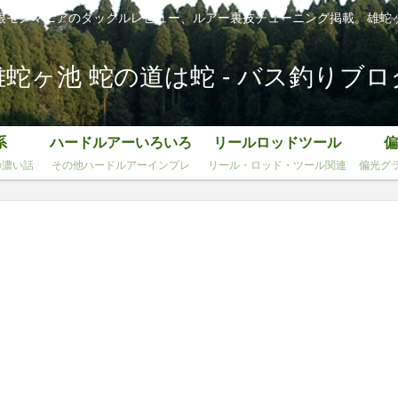
根モノマニアのタックルレビュー、ルアー裏技チューニング掲載。雄蛇
雄蛇ヶ池 蛇の道は蛇 - バス釣りブロ
系
ハードルアーいろいろ
リールロッドツール
偏
の濃い話
その他ハードルアーインプレ
リール・ロッド・ツール関連
偏光グ