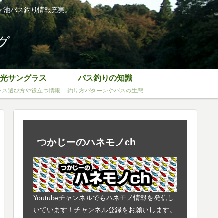
ヶ池バス釣り情報充実。
グ
光サングラス
バス釣りの知識
ラス選び方や役立つ情報
釣り方パターンやバスの生態
つかじーのハネモノch
Youtubeチャンネルでもハネモノ情報を発信し
いています！チャンネル登録をお願いします。