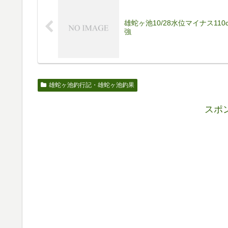
雄蛇ヶ池10/28水位マイナス110
強
雄蛇ヶ池釣行記・雄蛇ヶ池釣果
スポ