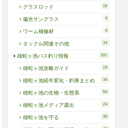
16
グラスロッド
9
偏光サングラス
4
ワーム補修材
34
タックル関連その他
201
雄蛇ヶ池バス釣り情報
19
雄蛇ヶ池攻略ガイド
34
雄蛇ヶ池経年変化・釣果まとめ
50
雄蛇ヶ池の生物・生態系
24
雄蛇ヶ池メディア露出
35
雄蛇ヶ池を守る