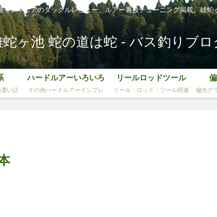
根モノマニアのタックルレビュー、ルアー裏技チューニング掲載。雄蛇
雄蛇ヶ池 蛇の道は蛇 - バス釣りブロ
系
ハードルアーいろいろ
リールロッドツール
偏
の濃い話
その他ハードルアーインプレ
リール・ロッド・ツール関連
偏光グ
本