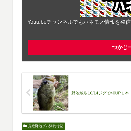
Youtubeチャンネルでもハネモノ情報を
つかじ
野池散歩10/14ジグで40UP１本
房総野池ダム湖釣行記