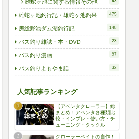
43
雄蛇ヶ池に関する情報その他
475
雄蛇ヶ池釣行記・雄蛇ヶ池釣果
148
房総野池ダム湖釣行記
23
バス釣り雑誌・本・DVD
87
バス釣り漫画
32
バス釣りよもやま話
人気記事ランキング
【アベンタクローラー】総
まとめ！アベンタ各種類比
較・インプレ・使い方・チ
ューニング・タックル
クローラーベイトの自作！