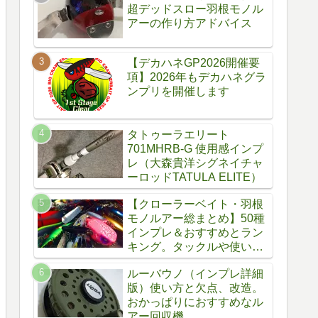
超デッドスロー羽根モノル
アーの作り方アドバイス
【デカハネGP2026開催要
項】2026年もデカハネグラ
ンプリを開催します
タトゥーラエリート
701MHRB-G 使用感インプ
レ（大森貴洋シグネイチャ
ーロッドTATULA ELITE）
【クローラーベイト・羽根
モノルアー総まとめ】50種
インプレ＆おすすめとラン
キング。タックルや使い
方、自作方法
ルーバウノ（インプレ詳細
版）使い方と欠点、改造。
おかっぱりにおすすめなル
アー回収機