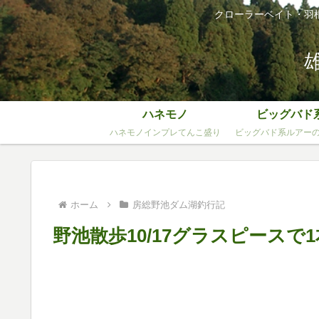
クローラーベイト・羽
ハネモノ
ビッグバド
ハネモノインプレてんこ盛り
ビッグバド系ルアー
ホーム
房総野池ダム湖釣行記
野池散歩10/17グラスピースで1