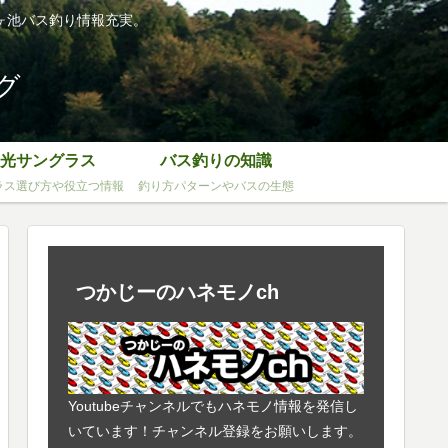
ヶ池バス釣り情報充実。
グ
光サングラス
バス釣りの知識
ラス選び方や役立つ情報
釣り方パターンやバスの生態
つかじーのハネモノch
Youtubeチャンネルでもハネモノ情報を発信し
いています！チャンネル登録をお願いします。