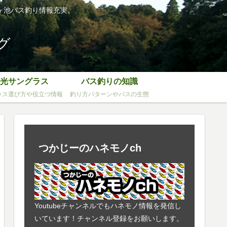
ヶ池バス釣り情報充実。
グ
光サングラス
バス釣りの知識
ラス選び方や役立つ情報
釣り方パターンやバスの生態
つかじーのハネモノch
Youtubeチャンネルでもハネモノ情報を発信し
いています！チャンネル登録をお願いします。