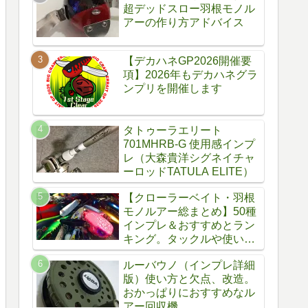
超デッドスロー羽根モノル
アーの作り方アドバイス
【デカハネGP2026開催要
項】2026年もデカハネグラ
ンプリを開催します
タトゥーラエリート
701MHRB-G 使用感インプ
レ（大森貴洋シグネイチャ
ーロッドTATULA ELITE）
【クローラーベイト・羽根
モノルアー総まとめ】50種
インプレ＆おすすめとラン
キング。タックルや使い
方、自作方法
ルーバウノ（インプレ詳細
版）使い方と欠点、改造。
おかっぱりにおすすめなル
アー回収機