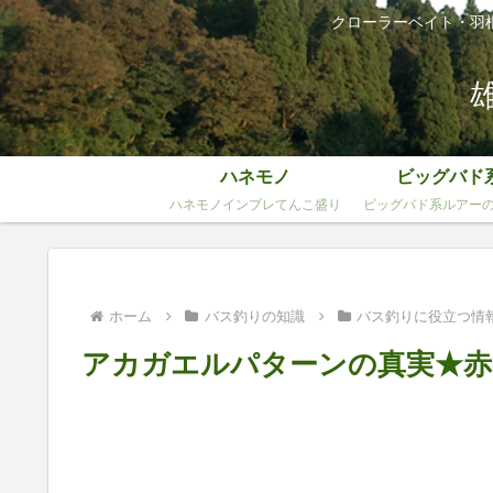
クローラーベイト・羽
ハネモノ
ビッグバド
ハネモノインプレてんこ盛り
ビッグバド系ルアー
ホーム
バス釣りの知識
バス釣りに役立つ情
アカガエルパターンの真実★