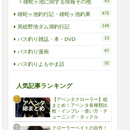
43
雄蛇ヶ池に関する情報その他
475
雄蛇ヶ池釣行記・雄蛇ヶ池釣果
148
房総野池ダム湖釣行記
23
バス釣り雑誌・本・DVD
87
バス釣り漫画
32
バス釣りよもやま話
人気記事ランキング
【アベンタクローラー】総
まとめ！アベンタ各種類比
較・インプレ・使い方・チ
ューニング・タックル
クローラーベイトの自作！