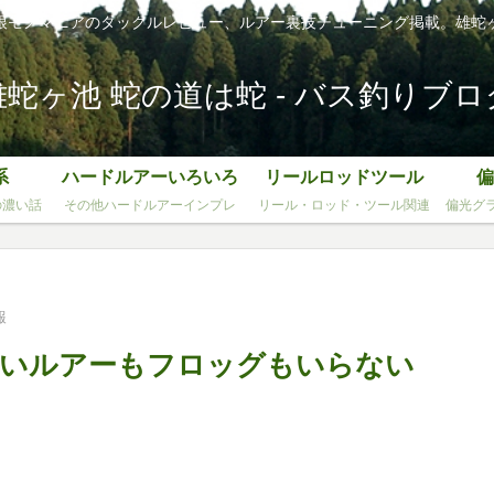
根モノマニアのタックルレビュー、ルアー裏技チューニング掲載。雄蛇
雄蛇ヶ池 蛇の道は蛇 - バス釣りブロ
系
ハードルアーいろいろ
リールロッドツール
偏
の濃い話
その他ハードルアーインプレ
リール・ロッド・ツール関連
偏光グ
報
赤いルアーもフロッグもいらない