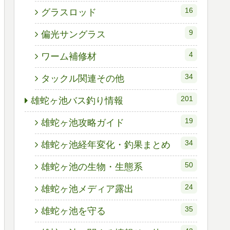
16
グラスロッド
9
偏光サングラス
4
ワーム補修材
34
タックル関連その他
201
雄蛇ヶ池バス釣り情報
19
雄蛇ヶ池攻略ガイド
34
雄蛇ヶ池経年変化・釣果まとめ
50
雄蛇ヶ池の生物・生態系
24
雄蛇ヶ池メディア露出
35
雄蛇ヶ池を守る