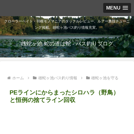
MENU
クローラーベイト・羽根モノマニアのタックルレビュー、ルアー裏技チューニ
ング掲載。雄蛇ヶ池バス釣り情報充実。
雄蛇ヶ池 蛇の道は蛇 - バス釣りブログ
ホーム
雄蛇ヶ池バス釣り情報
雄蛇ヶ池を守る
PEラインにからまったシロハラ（野鳥）
と恒例の捨てライン回収