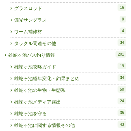
16
グラスロッド
9
偏光サングラス
4
ワーム補修材
34
タックル関連その他
201
雄蛇ヶ池バス釣り情報
19
雄蛇ヶ池攻略ガイド
34
雄蛇ヶ池経年変化・釣果まとめ
50
雄蛇ヶ池の生物・生態系
24
雄蛇ヶ池メディア露出
35
雄蛇ヶ池を守る
43
雄蛇ヶ池に関する情報その他