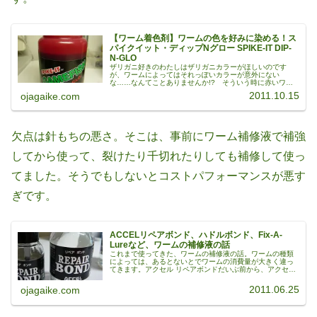
【ワーム着色剤】ワームの色を好みに染める！ス
パイクイット・ディップNグロー SPIKE-IT DIP-
N-GLO
ザリガニ好きのわたしはザリガニカラーがほしいのです
が、ワームによってはそれっぽいカラーが意外にない
な……なんてことありませんか!? そういう時に赤いワー
ム着色剤でワームを染めてます。ワーム着色剤（ワームダ
2011.10.15
ojagaike.com
イ）瓶タイプはドブ漬け可能写真はスパ...
欠点は針もちの悪さ。そこは、事前にワーム補修液で補強
してから使って、裂けたり千切れたりしても補修して使っ
てました。そうでもしないとコストパフォーマンスが悪す
ぎです。
ACCELリペアボンド、ハドルボンド、Fix-A-
Lureなど、ワームの補修液の話
これまで使ってきた、ワームの補修液の話。ワームの種類
によっては、あるとないとでワームの消費量が大きく違っ
てきます。アクセル リペアボンドだいぶ前から、アクセル
のリペアボンドをワームの事前補強や補修に使ってまし
た。大瓶はフィックスアルアーの2...
2011.06.25
ojagaike.com