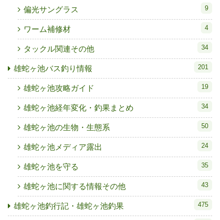
9
偏光サングラス
4
ワーム補修材
34
タックル関連その他
201
雄蛇ヶ池バス釣り情報
19
雄蛇ヶ池攻略ガイド
34
雄蛇ヶ池経年変化・釣果まとめ
50
雄蛇ヶ池の生物・生態系
24
雄蛇ヶ池メディア露出
35
雄蛇ヶ池を守る
43
雄蛇ヶ池に関する情報その他
475
雄蛇ヶ池釣行記・雄蛇ヶ池釣果