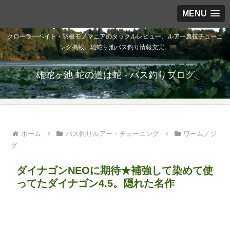
MENU
クローラーベイト・羽根モノマニアのタックルレビュー、ルアー裏技チューニ
ング掲載。雄蛇ヶ池バス釣り情報充実。
雄蛇ヶ池 蛇の道は蛇 - バス釣りブログ
ホーム
バス釣りルアー・チューニング
ワーム／ジ
グ
ダイナゴンNEOに期待★補強して染めて使
ってたダイナゴン4.5。隠れた名作