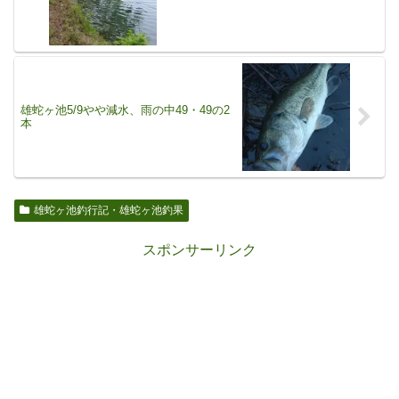
雄蛇ヶ池5/9やや減水、雨の中49・49の2
本
雄蛇ヶ池釣行記・雄蛇ヶ池釣果
スポンサーリンク