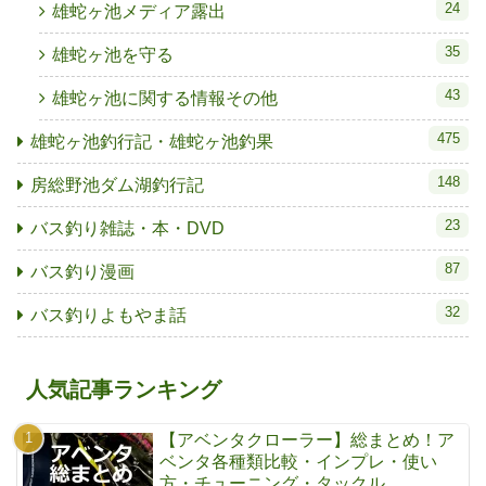
24
雄蛇ヶ池メディア露出
35
雄蛇ヶ池を守る
43
雄蛇ヶ池に関する情報その他
475
雄蛇ヶ池釣行記・雄蛇ヶ池釣果
148
房総野池ダム湖釣行記
23
バス釣り雑誌・本・DVD
87
バス釣り漫画
32
バス釣りよもやま話
人気記事ランキング
【アベンタクローラー】総まとめ！ア
ベンタ各種類比較・インプレ・使い
方・チューニング・タックル