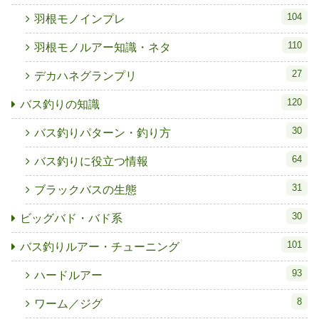
104
羽根モノインプレ
110
羽根モノルアー知識・ネタ
27
デカハネグランプリ
120
バス釣りの知識
30
バス釣りパターン・釣り方
64
バス釣りに役立つ情報
31
ブラックバスの生態
30
ビッグバド・バド系
101
バス釣りルアー・チューニング
93
ハードルアー
8
ワーム／ジグ