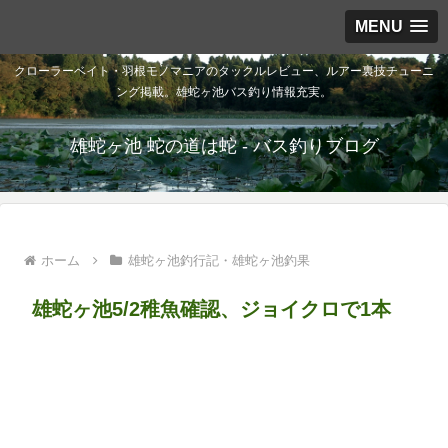
MENU
クローラーベイト・羽根モノマニアのタックルレビュー、ルアー裏技チューニ
ング掲載。雄蛇ヶ池バス釣り情報充実。
雄蛇ヶ池 蛇の道は蛇 - バス釣りブログ
ホーム
雄蛇ヶ池釣行記・雄蛇ヶ池釣果
雄蛇ヶ池5/2稚魚確認、ジョイクロで1本