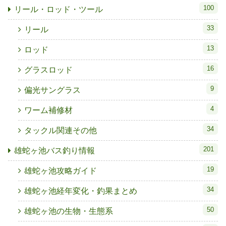
100
リール・ロッド・ツール
33
リール
13
ロッド
16
グラスロッド
9
偏光サングラス
4
ワーム補修材
34
タックル関連その他
201
雄蛇ヶ池バス釣り情報
19
雄蛇ヶ池攻略ガイド
34
雄蛇ヶ池経年変化・釣果まとめ
50
雄蛇ヶ池の生物・生態系