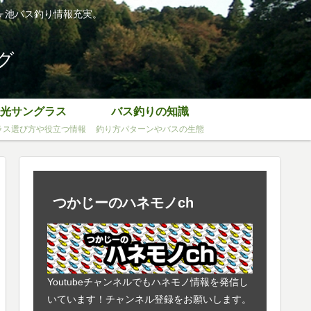
ヶ池バス釣り情報充実。
グ
光サングラス
バス釣りの知識
ラス選び方や役立つ情報
釣り方パターンやバスの生態
つかじーのハネモノch
Youtubeチャンネルでもハネモノ情報を発信し
いています！チャンネル登録をお願いします。