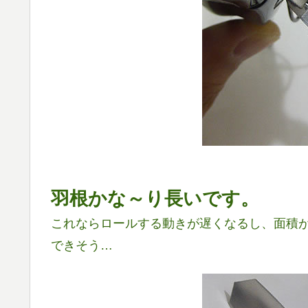
羽根かな～り長いです。
これならロールする動きが遅くなるし、面積
できそう…