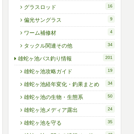
16
グラスロッド
9
偏光サングラス
4
ワーム補修材
34
タックル関連その他
201
雄蛇ヶ池バス釣り情報
19
雄蛇ヶ池攻略ガイド
34
雄蛇ヶ池経年変化・釣果まとめ
50
雄蛇ヶ池の生物・生態系
24
雄蛇ヶ池メディア露出
35
雄蛇ヶ池を守る