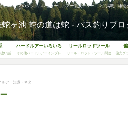
根モノマニアのタックルレビュー、ルアー裏技チューニング掲載。雄蛇
雄蛇ヶ池 蛇の道は蛇 - バス釣りブロ
系
ハードルアーいろいろ
リールロッドツール
偏
の濃い話
その他ハードルアーインプレ
リール・ロッド・ツール関連
偏光グ
ノルアー知識・ネタ
ー