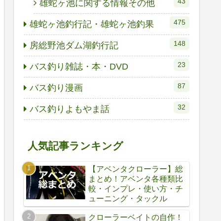
43
雄蛇ヶ池に関する情報その他
475
雄蛇ヶ池釣行記・雄蛇ヶ池釣果
148
房総野池ダム湖釣行記
23
バス釣り雑誌・本・DVD
87
バス釣り漫画
32
バス釣りよもやま話
人気記事ランキング
【アベンタクローラー】総
まとめ！アベンタ各種類比
較・インプレ・使い方・チ
ューニング・タックル
クローラーベイトの自作！