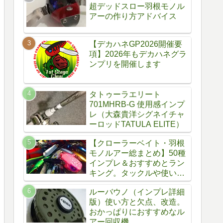
超デッドスロー羽根モノル
アーの作り方アドバイス
【デカハネGP2026開催要
項】2026年もデカハネグラ
ンプリを開催します
タトゥーラエリート
701MHRB-G 使用感インプ
レ（大森貴洋シグネイチャ
ーロッドTATULA ELITE）
【クローラーベイト・羽根
モノルアー総まとめ】50種
インプレ＆おすすめとラン
キング。タックルや使い
方、自作方法
ルーバウノ（インプレ詳細
版）使い方と欠点、改造。
おかっぱりにおすすめなル
アー回収機