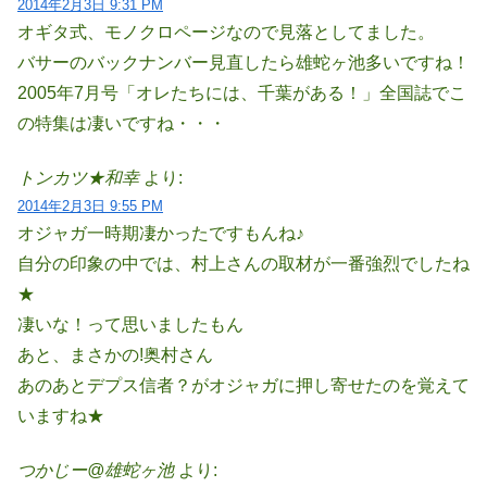
2014年2月3日 9:31 PM
オギタ式、モノクロページなので見落としてました。
バサーのバックナンバー見直したら雄蛇ヶ池多いですね！
2005年7月号「オレたちには、千葉がある！」全国誌でこ
の特集は凄いですね・・・
トンカツ★和幸
より:
2014年2月3日 9:55 PM
オジャガ一時期凄かったですもんね♪
自分の印象の中では、村上さんの取材が一番強烈でしたね
★
凄いな！って思いましたもん
あと、まさかの!奥村さん
あのあとデプス信者？がオジャガに押し寄せたのを覚えて
いますね★
つかじー@雄蛇ヶ池
より: