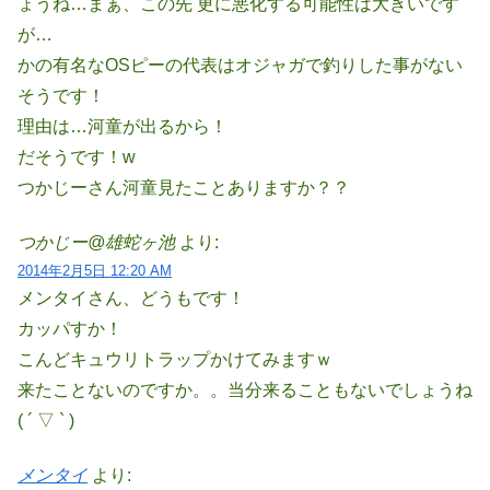
ょうね…まぁ、この先 更に悪化する可能性は大きいです
が…
かの有名なOSピーの代表はオジャガで釣りした事がない
そうです！
理由は…河童が出るから！
だそうです！w
つかじーさん河童見たことありますか？？
つかじー@雄蛇ヶ池
より:
2014年2月5日 12:20 AM
メンタイさん、どうもです！
カッパすか！
こんどキュウリトラップかけてみますｗ
来たことないのですか。。当分来ることもないでしょうね
( ´ ▽ ` )
メンタイ
より: