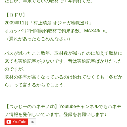
たしか、年末ぐらいの取材で１本釣れてた。
【ロドリ】
2009年11月「村上晴彦 オジャガ地獄巡り」
オカッパリ2日間実釣取材で釣果多数。MAX49cm。
（漏れがあったらごめんなさい）
バスが減ったここ数年、取材数が減ったのに加えて取材に
来ても実釣記事が少ないです。昔は実釣記事ばかりだった
のですが。
取材の冬率が高くなっているのは釣れてなくても「冬だか
ら」って言えるからでしょう。
【つかじーのハネモノch】Youtubeチャンネルでもハネモ
ノ情報を発信しいています。登録をお願いします↓