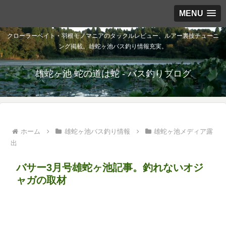
MENU
クローラーベイト・羽根モノマニアのタックルレビュー、ルアー裏技チューニ
ング掲載。雄蛇ヶ池バス釣り情報充実。
雄蛇ヶ池 蛇の道は蛇 - バス釣りブログ
ホーム
雄蛇ヶ池バス釣り情報
雄蛇ヶ池メディア露
出
バサー3月号雄蛇ヶ池記事。釣れないオジ
ャガの取材