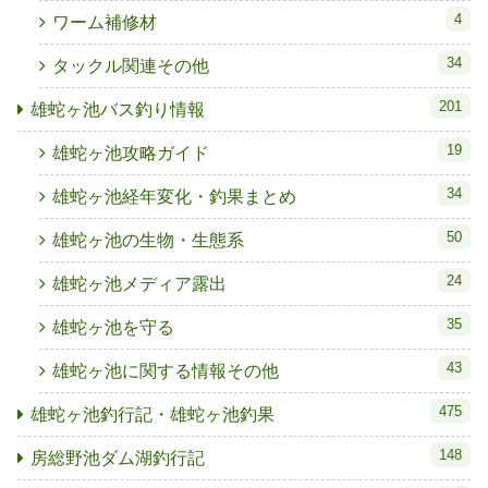
4
ワーム補修材
34
タックル関連その他
201
雄蛇ヶ池バス釣り情報
19
雄蛇ヶ池攻略ガイド
34
雄蛇ヶ池経年変化・釣果まとめ
50
雄蛇ヶ池の生物・生態系
24
雄蛇ヶ池メディア露出
35
雄蛇ヶ池を守る
43
雄蛇ヶ池に関する情報その他
475
雄蛇ヶ池釣行記・雄蛇ヶ池釣果
148
房総野池ダム湖釣行記