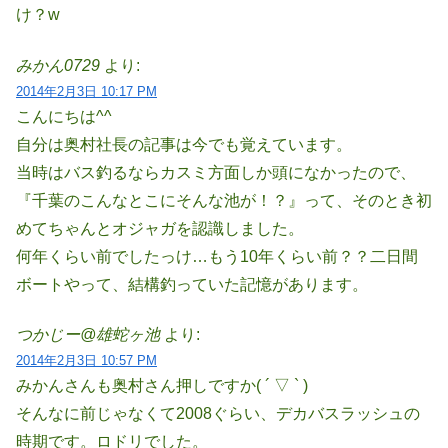
け？w
みかん0729
より:
2014年2月3日 10:17 PM
こんにちは^^
自分は奥村社長の記事は今でも覚えています。
当時はバス釣るならカスミ方面しか頭になかったので、
『千葉のこんなとこにそんな池が！？』って、そのとき初
めてちゃんとオジャガを認識しました。
何年くらい前でしたっけ…もう10年くらい前？？二日間
ボートやって、結構釣っていた記憶があります。
つかじー@雄蛇ヶ池
より:
2014年2月3日 10:57 PM
みかんさんも奥村さん押しですか( ´ ▽ ` )
そんなに前じゃなくて2008ぐらい、デカバスラッシュの
時期です。ロドリでした。