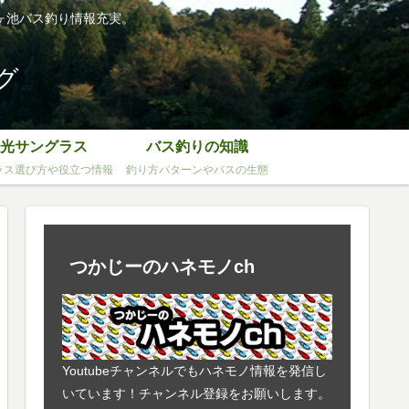
ヶ池バス釣り情報充実。
グ
光サングラス
バス釣りの知識
ラス選び方や役立つ情報
釣り方パターンやバスの生態
つかじーのハネモノch
Youtubeチャンネルでもハネモノ情報を発信し
いています！チャンネル登録をお願いします。