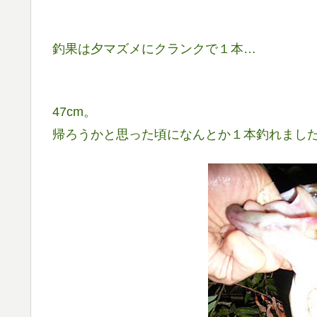
釣果は夕マズメにクランクで１本…
47cm。
帰ろうかと思った頃になんとか１本釣れまし