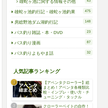
43
雄蛇ヶ池に関する情報その他
475
雄蛇ヶ池釣行記・雄蛇ヶ池釣果
148
房総野池ダム湖釣行記
23
バス釣り雑誌・本・DVD
87
バス釣り漫画
32
バス釣りよもやま話
人気記事ランキング
【アベンタクローラー】総
まとめ！アベンタ各種類比
較・インプレ・使い方・チ
ューニング・タックル
クローラーベイトの自作！