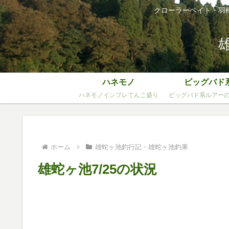
クローラーベイト・羽
ハネモノ
ビッグバド
ハネモノインプレてんこ盛り
ビッグバド系ルアー
ホーム
雄蛇ヶ池釣行記・雄蛇ヶ池釣果
雄蛇ヶ池7/25の状況