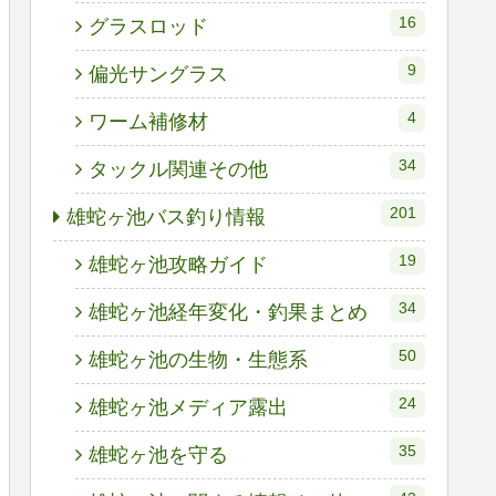
16
グラスロッド
9
偏光サングラス
4
ワーム補修材
34
タックル関連その他
201
雄蛇ヶ池バス釣り情報
19
雄蛇ヶ池攻略ガイド
34
雄蛇ヶ池経年変化・釣果まとめ
50
雄蛇ヶ池の生物・生態系
24
雄蛇ヶ池メディア露出
35
雄蛇ヶ池を守る