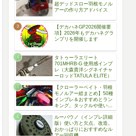
超デッドスロー羽根モノル
アーの作り方アドバイス
【デカハネGP2026開催要
項】2026年もデカハネグラ
ンプリを開催します
タトゥーラエリート
701MHRB-G 使用感インプ
レ（大森貴洋シグネイチャ
ーロッドTATULA ELITE）
【クローラーベイト・羽根
モノルアー総まとめ】50種
インプレ＆おすすめとラン
キング。タックルや使い
方、自作方法
ルーバウノ（インプレ詳細
版）使い方と欠点、改造。
おかっぱりにおすすめなル
アー回収機