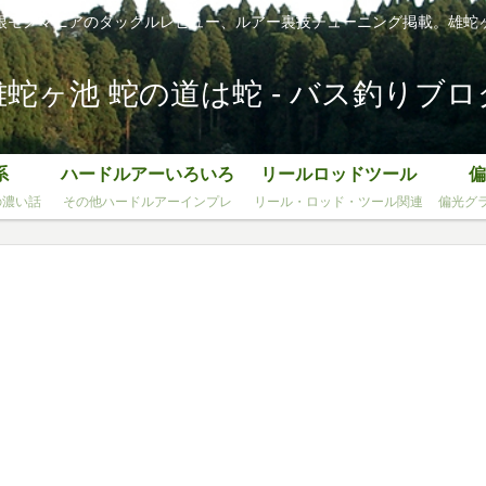
根モノマニアのタックルレビュー、ルアー裏技チューニング掲載。雄蛇
雄蛇ヶ池 蛇の道は蛇 - バス釣りブロ
系
ハードルアーいろいろ
リールロッドツール
偏
の濃い話
その他ハードルアーインプレ
リール・ロッド・ツール関連
偏光グ