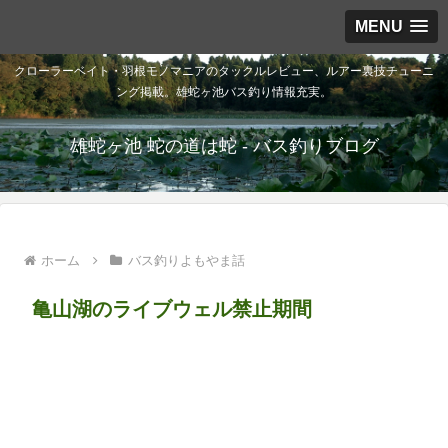
MENU
クローラーベイト・羽根モノマニアのタックルレビュー、ルアー裏技チューニ
ング掲載。雄蛇ヶ池バス釣り情報充実。
雄蛇ヶ池 蛇の道は蛇 - バス釣りブログ
ホーム
バス釣りよもやま話
亀山湖のライブウェル禁止期間