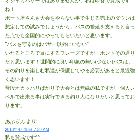
オジャガバサーではありませんが、私は即答で賛成です
ね！
ボート屋さんも大会をやらない事で生じる売上のダウンは
想定しての試みでしょうから、バスの繁殖を支えると言っ
た点でも全国的にやってもらいたいと思います。
"バスを守るのはバサー以外にいない"
いたるところで目にするフレーズですが、ホントその通り
だと思います！世間的に良い印象の無い(少ない)バスは、
その釣りを楽しむ私達が保護してやる必要があると最近強
く思います！
普段オカッパリばかりで大会とは無縁の私ですが、個人レ
ベルで出来る事は実行できる釣り人になりたいと思ってお
ります。
あぶりん
より:
2013年4月18日 7:39 AM
私も賛成です^^