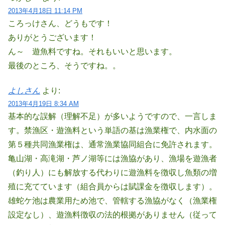
2013年4月18日 11:14 PM
ころっけさん、どうもです！
ありがとうございます！
ん～ 遊魚料ですね。それもいいと思います。
最後のところ、そうですね。。
よしさん
より:
2013年4月19日 8:34 AM
基本的な誤解（理解不足）が多いようですので、一言しま
す。禁漁区・遊漁料という単語の基は漁業権で、内水面の
第５種共同漁業権は、通常漁業協同組合に免許されます。
亀山湖・高滝湖・芦ノ湖等には漁協があり、漁場を遊漁者
（釣り人）にも解放する代わりに遊漁料を徴収し魚類の増
殖に充てています（組合員からは賦課金を徴収します）。
雄蛇ケ池は農業用ため池で、管轄する漁協がなく（漁業権
設定なし）、遊漁料徴収の法的根拠がありません（従って