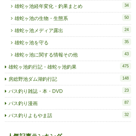
34
雄蛇ヶ池経年変化・釣果まとめ
50
雄蛇ヶ池の生物・生態系
24
雄蛇ヶ池メディア露出
35
雄蛇ヶ池を守る
43
雄蛇ヶ池に関する情報その他
475
雄蛇ヶ池釣行記・雄蛇ヶ池釣果
148
房総野池ダム湖釣行記
23
バス釣り雑誌・本・DVD
87
バス釣り漫画
32
バス釣りよもやま話