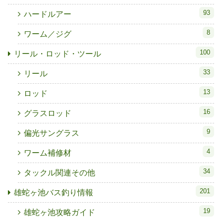
93
ハードルアー
8
ワーム／ジグ
100
リール・ロッド・ツール
33
リール
13
ロッド
16
グラスロッド
9
偏光サングラス
4
ワーム補修材
34
タックル関連その他
201
雄蛇ヶ池バス釣り情報
19
雄蛇ヶ池攻略ガイド