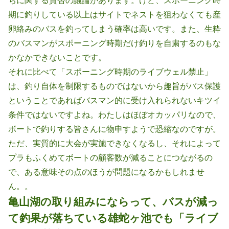
ちに関する賛否の議論があります。けど、スポーニング時
期に釣りしている以上はサイトでネストを狙わなくても産
卵絡みのバスを釣ってしまう確率は高いです。また、生粋
のバスマンがスポーニング時期だけ釣りを自粛するのもな
かなかできないことです。
それに比べて「スポーニング時期のライブウェル禁止」
は、釣り自体を制限するものではないから趣旨がバス保護
ということであればバスマン的に受け入れられないキツイ
条件ではないですよね。わたしはほぼオカッパリなので、
ボートで釣りする皆さんに物申すようで恐縮なのですが。
ただ、実質的に大会が実施できなくなるし、それによって
プラもふくめてボートの顧客数が減ることにつながるの
で、ある意味その点のほうが問題になるかもしれませ
ん。。
亀山湖の取り組みにならって、バスが減っ
て釣果が落ちている雄蛇ヶ池でも「ライブ