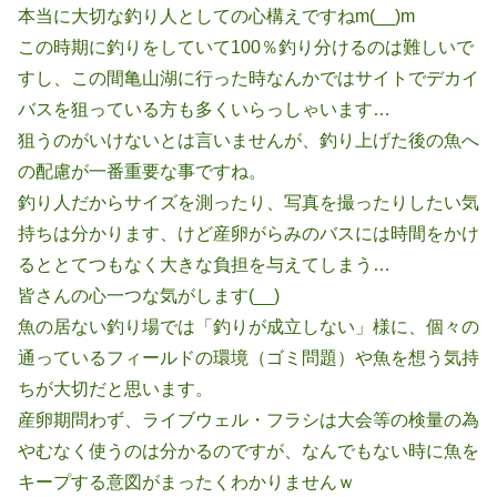
本当に大切な釣り人としての心構えですねm(__)m
この時期に釣りをしていて100％釣り分けるのは難しいで
すし、この間亀山湖に行った時なんかではサイトでデカイ
バスを狙っている方も多くいらっしゃいます…
狙うのがいけないとは言いませんが、釣り上げた後の魚へ
の配慮が一番重要な事ですね。
釣り人だからサイズを測ったり、写真を撮ったりしたい気
持ちは分かります、けど産卵がらみのバスには時間をかけ
るととてつもなく大きな負担を与えてしまう…
皆さんの心一つな気がします(__)
魚の居ない釣り場では「釣りが成立しない」様に、個々の
通っているフィールドの環境（ゴミ問題）や魚を想う気持
ちが大切だと思います。
産卵期問わず、ライブウェル・フラシは大会等の検量の為
やむなく使うのは分かるのですが、なんでもない時に魚を
キープする意図がまったくわかりませんｗ