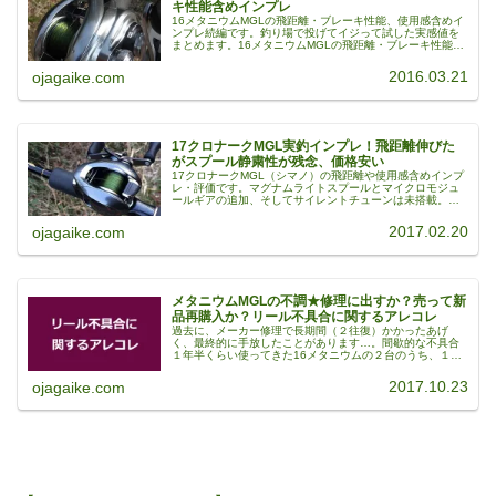
キ性能含めインプレ
16メタニウムMGLの飛距離・ブレーキ性能、使用感含めイ
ンプレ続編です。釣り場で投げてイジって試した実感値を
まとめます。16メタニウムMGLの飛距離・ブレーキ性能16
メタニウムMGLの飛距離は、シマノ曰く「飛距離20%アッ
プ（13メタニウム...
2016.03.21
ojagaike.com
17クロナークMGL実釣インプレ！飛距離伸びた
がスプール静粛性が残念、価格安い
17クロナークMGL（シマノ）の飛距離や使用感含めインプ
レ・評価です。マグナムライトスプールとマイクロモジュ
ールギアの追加、そしてサイレントチューンは未搭載。そ
の結果、メタニウムMGLや14クロナークとの差はどれくら
いあるのか。（写真手前が...
2017.02.20
ojagaike.com
メタニウムMGLの不調★修理に出すか？売って新
品再購入か？リール不具合に関するアレコレ
過去に、メーカー修理で長期間（２往復）かかったあげ
く、最終的に手放したことがあります…。間歇的な不具合
１年半くらい使ってきた16メタニウムの２台のうち、１台
でクラッチがらみの不具合が出ました。釣り場でクラッチ
が切れたまま繋がらなくなり、ちょ...
2017.10.23
ojagaike.com