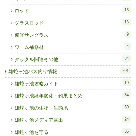
13
ロッド
16
グラスロッド
9
偏光サングラス
4
ワーム補修材
34
タックル関連その他
201
雄蛇ヶ池バス釣り情報
19
雄蛇ヶ池攻略ガイド
34
雄蛇ヶ池経年変化・釣果まとめ
50
雄蛇ヶ池の生物・生態系
24
雄蛇ヶ池メディア露出
35
雄蛇ヶ池を守る