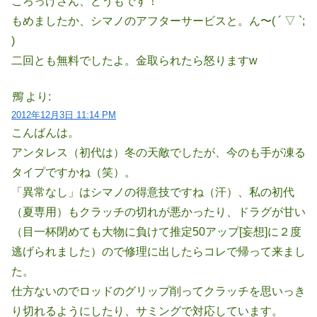
ころっけさん、どうもです！
もめましたか、シマノのアフターサービスと。ん〜( ´ ▽ `;
)
二回とも無料でしたよ。金取られたら怒りますw
鴨
より:
2012年12月3日 11:14 PM
こんばんは。
アンタレス（初代は）冬の天敵でしたが、今のも手が凍る
タイプですかね（笑）。
「異常なし」はシマノの得意技ですね（汗）、私の初代
（夏専用）もクラッチの切れが悪かったり、ドラグが甘い
（目一杯閉めても大物に負けて推定50アップ[妄想]に２度
逃げられました）ので修理に出したらコレで帰って来まし
た。
仕方ないのでロッドのグリップ削ってクラッチを思いっき
り切れるようにしたり、サミングで対応しています。