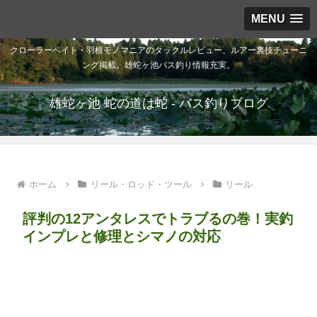
MENU
クローラーベイト・羽根モノマニアのタックルレビュー、ルアー裏技チューニ
ング掲載。雄蛇ヶ池バス釣り情報充実。
雄蛇ヶ池 蛇の道は蛇 - バス釣りブログ
ホーム
リール・ロッド・ツール
リール
評判の12アンタレスでトラブるの巻！実釣
インプレと修理とシマノの対応