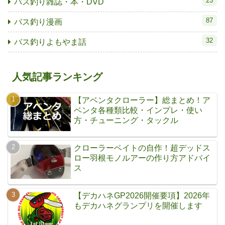
23
バス釣り雑誌・本・DVD
87
バス釣り漫画
32
バス釣りよもやま話
人気記事ランキング
【アベンタクローラー】総まとめ！ア
ベンタ各種類比較・インプレ・使い
方・チューニング・タックル
クローラーベイトの自作！超デッドス
ロー羽根モノルアーの作り方アドバイ
ス
【デカハネGP2026開催要項】2026年
もデカハネグランプリを開催します