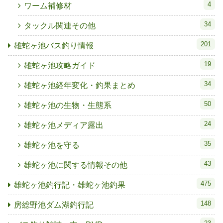
4
ワーム補修材
34
タックル関連その他
201
雄蛇ヶ池バス釣り情報
19
雄蛇ヶ池攻略ガイド
34
雄蛇ヶ池経年変化・釣果まとめ
50
雄蛇ヶ池の生物・生態系
24
雄蛇ヶ池メディア露出
35
雄蛇ヶ池を守る
43
雄蛇ヶ池に関する情報その他
475
雄蛇ヶ池釣行記・雄蛇ヶ池釣果
148
房総野池ダム湖釣行記