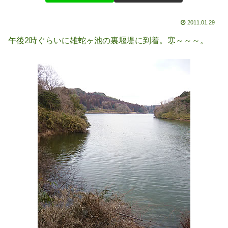
2011.01.29
午後2時ぐらいに雄蛇ヶ池の裏堰堤に到着。寒～～～。