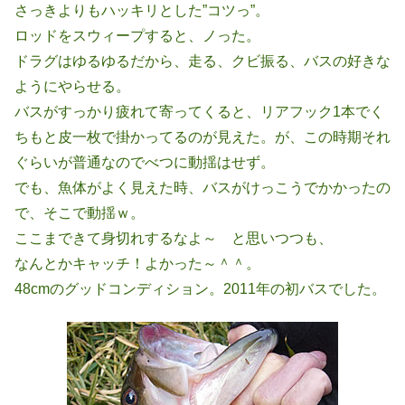
さっきよりもハッキリとした”コツっ”。
ロッドをスウィープすると、ノった。
ドラグはゆるゆるだから、走る、クビ振る、バスの好きな
ようにやらせる。
バスがすっかり疲れて寄ってくると、リアフック1本でく
ちもと皮一枚で掛かってるのが見えた。が、この時期それ
ぐらいが普通なのでべつに動揺はせず。
でも、魚体がよく見えた時、バスがけっこうでかかったの
で、そこで動揺ｗ。
ここまできて身切れするなよ～ と思いつつも、
なんとかキャッチ！よかった～＾＾。
48cmのグッドコンディション。2011年の初バスでした。