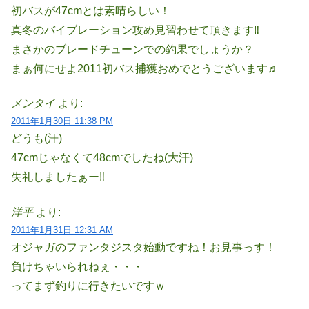
初バスが47cmとは素晴らしい！
真冬のバイブレーション攻め見習わせて頂きます‼
まさかのブレードチューンでの釣果でしょうか？
まぁ何にせよ2011初バス捕獲おめでとうございます♬
メンタイ
より:
2011年1月30日 11:38 PM
どうも(汗)
47cmじゃなくて48cmでしたね(大汗)
失礼しましたぁー‼
洋平
より:
2011年1月31日 12:31 AM
オジャガのファンタジスタ始動ですね！お見事っす！
負けちゃいられねぇ・・・
ってまず釣りに行きたいですｗ