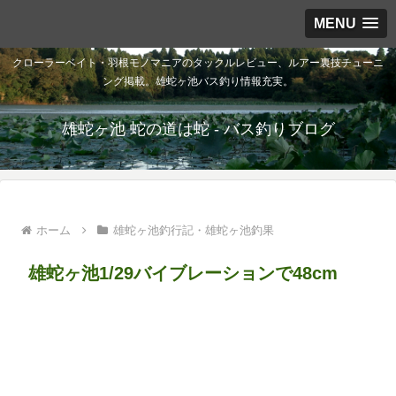
MENU
クローラーベイト・羽根モノマニアのタックルレビュー、ルアー裏技チューニ
ング掲載。雄蛇ヶ池バス釣り情報充実。
雄蛇ヶ池 蛇の道は蛇 - バス釣りブログ
ホーム
雄蛇ヶ池釣行記・雄蛇ヶ池釣果
雄蛇ヶ池1/29バイブレーションで48cm