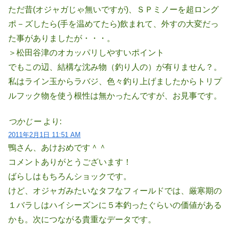
ただ昔(オジャガじゃ無いですが)、ＳＰミノーを超ロング
ポ－ズしたら(手を温めてたら)飲まれて、外すの大変だっ
た事がありましたが・・・。
＞松田谷津のオカッパリしやすいポイント
でもこの辺、結構な沈み物（釣り人の）が有りません？。
私はライン玉からラバジ、色々釣り上げましたからトリプ
ルフック物を使う根性は無かったんですが、お見事です。
つかじー
より:
2011年2月1日 11:51 AM
鴨さん、あけおめです＾＾
コメントありがとうございます！
ばらしはもちろんショックです。
けど、オジャガみたいなタフなフィールドでは、厳寒期の
１バラしはハイシーズンに５本釣ったぐらいの価値がある
かも。次につながる貴重なデータです。