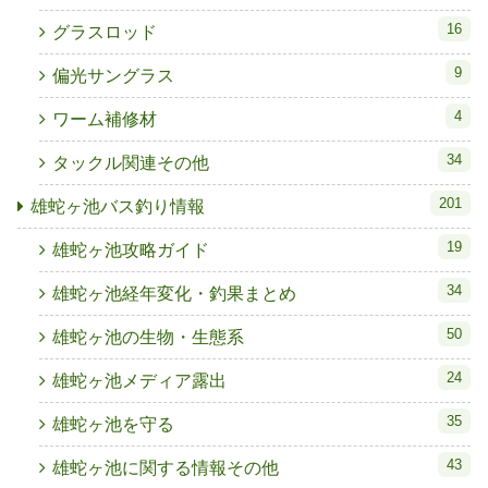
16
グラスロッド
9
偏光サングラス
4
ワーム補修材
34
タックル関連その他
201
雄蛇ヶ池バス釣り情報
19
雄蛇ヶ池攻略ガイド
34
雄蛇ヶ池経年変化・釣果まとめ
50
雄蛇ヶ池の生物・生態系
24
雄蛇ヶ池メディア露出
35
雄蛇ヶ池を守る
43
雄蛇ヶ池に関する情報その他