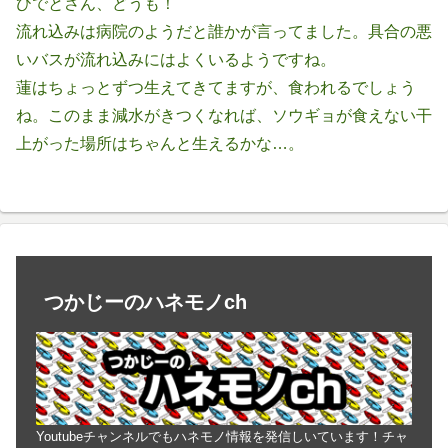
ひでとさん、どうも！
流れ込みは病院のようだと誰かが言ってました。具合の悪
いバスが流れ込みにはよくいるようですね。
蓮はちょっとずつ生えてきてますが、食われるでしょう
ね。このまま減水がきつくなれば、ソウギョが食えない干
上がった場所はちゃんと生えるかな…。
つかじーのハネモノch
Youtubeチャンネルでもハネモノ情報を発信しいています！チャ