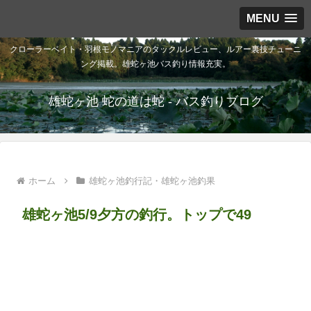
MENU
クローラーベイト・羽根モノマニアのタックルレビュー、ルアー裏技チューニ
ング掲載。雄蛇ヶ池バス釣り情報充実。
雄蛇ヶ池 蛇の道は蛇 - バス釣りブログ
ホーム
雄蛇ヶ池釣行記・雄蛇ヶ池釣果
雄蛇ヶ池5/9夕方の釣行。トップで49