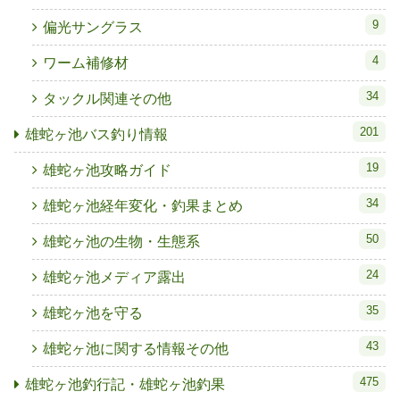
9
偏光サングラス
4
ワーム補修材
34
タックル関連その他
201
雄蛇ヶ池バス釣り情報
19
雄蛇ヶ池攻略ガイド
34
雄蛇ヶ池経年変化・釣果まとめ
50
雄蛇ヶ池の生物・生態系
24
雄蛇ヶ池メディア露出
35
雄蛇ヶ池を守る
43
雄蛇ヶ池に関する情報その他
475
雄蛇ヶ池釣行記・雄蛇ヶ池釣果