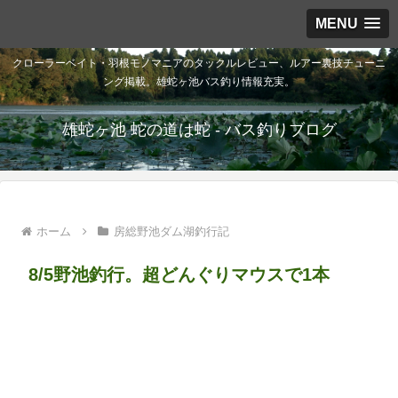
MENU
クローラーベイト・羽根モノマニアのタックルレビュー、ルアー裏技チューニ
ング掲載。雄蛇ヶ池バス釣り情報充実。
雄蛇ヶ池 蛇の道は蛇 - バス釣りブログ
ホーム
房総野池ダム湖釣行記
8/5野池釣行。超どんぐりマウスで1本