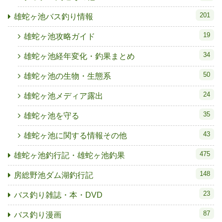
201
雄蛇ヶ池バス釣り情報
19
雄蛇ヶ池攻略ガイド
34
雄蛇ヶ池経年変化・釣果まとめ
50
雄蛇ヶ池の生物・生態系
24
雄蛇ヶ池メディア露出
35
雄蛇ヶ池を守る
43
雄蛇ヶ池に関する情報その他
475
雄蛇ヶ池釣行記・雄蛇ヶ池釣果
148
房総野池ダム湖釣行記
23
バス釣り雑誌・本・DVD
87
バス釣り漫画