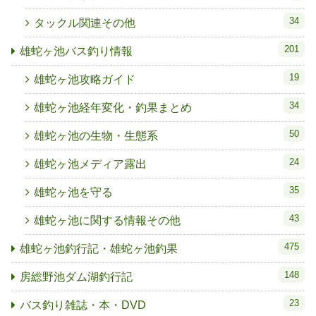
34
タックル関連その他
201
雄蛇ヶ池バス釣り情報
19
雄蛇ヶ池攻略ガイド
34
雄蛇ヶ池経年変化・釣果まとめ
50
雄蛇ヶ池の生物・生態系
24
雄蛇ヶ池メディア露出
35
雄蛇ヶ池を守る
43
雄蛇ヶ池に関する情報その他
475
雄蛇ヶ池釣行記・雄蛇ヶ池釣果
148
房総野池ダム湖釣行記
23
バス釣り雑誌・本・DVD