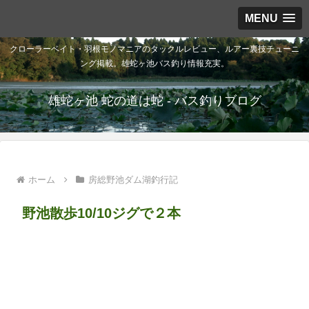
MENU
クローラーベイト・羽根モノマニアのタックルレビュー、ルアー裏技チューニ
ング掲載。雄蛇ヶ池バス釣り情報充実。
雄蛇ヶ池 蛇の道は蛇 - バス釣りブログ
ホーム
房総野池ダム湖釣行記
野池散歩10/10ジグで２本