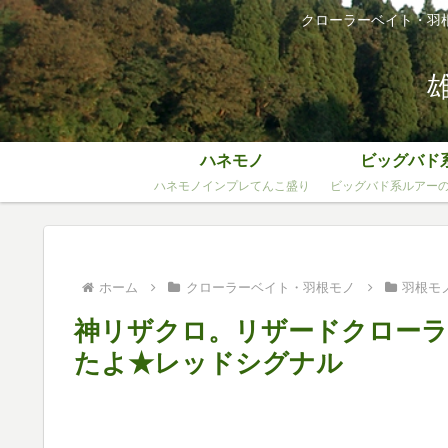
クローラーベイト・羽
ハネモノ
ビッグバド
ハネモノインプレてんこ盛り
ビッグバド系ルアー
ホーム
クローラーベイト・羽根モノ
羽根モ
神リザクロ。リザードクロー
たよ★レッドシグナル