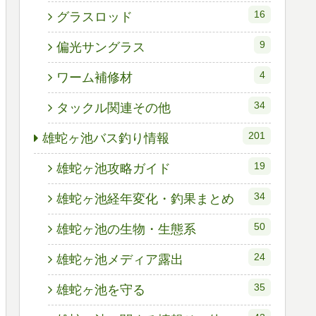
16
グラスロッド
9
偏光サングラス
4
ワーム補修材
34
タックル関連その他
201
雄蛇ヶ池バス釣り情報
19
雄蛇ヶ池攻略ガイド
34
雄蛇ヶ池経年変化・釣果まとめ
50
雄蛇ヶ池の生物・生態系
24
雄蛇ヶ池メディア露出
35
雄蛇ヶ池を守る