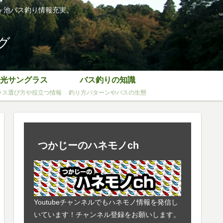
ヶ池バス釣り情報充実。
グ
光サングラス
バス釣りの知識
ラス選び方や役立つ情報
釣り方パターンやバスの生態
つかじーのハネモノch
Youtubeチャンネルでもハネモノ情報を発信し
いています！チャンネル登録をお願いします。