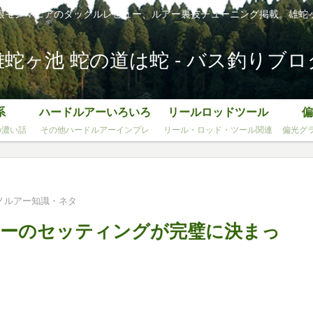
根モノマニアのタックルレビュー、ルアー裏技チューニング掲載。雄蛇
雄蛇ヶ池 蛇の道は蛇 - バス釣りブロ
系
ハードルアーいろいろ
リールロッドツール
偏
の濃い話
その他ハードルアーインプレ
リール・ロッド・ツール関連
偏光グ
ノルアー知識・ネタ
ラーのセッティングが完璧に決まっ