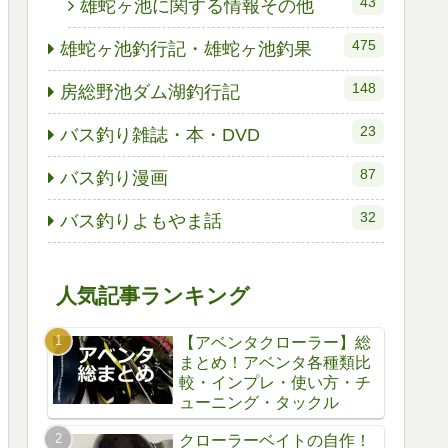
43
雄蛇ヶ池に関する情報その他
475
雄蛇ヶ池釣行記・雄蛇ヶ池釣果
148
房総野池ダム湖釣行記
23
バス釣り雑誌・本・DVD
87
バス釣り漫画
32
バス釣りよもやま話
人気記事ランキング
【アベンタクローラー】総
まとめ！アベンタ各種類比
較・インプレ・使い方・チ
ューニング・タックル
クローラーベイトの自作！