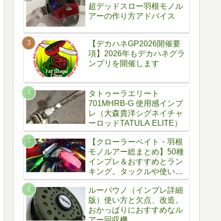
超デッドスロー羽根モノル
アーの作り方アドバイス
【デカハネGP2026開催要
項】2026年もデカハネグラ
ンプリを開催します
タトゥーラエリート
701MHRB-G 使用感インプ
レ（大森貴洋シグネイチャ
ーロッドTATULA ELITE）
【クローラーベイト・羽根
モノルアー総まとめ】50種
インプレ＆おすすめとラン
キング。タックルや使い
方、自作方法
ルーバウノ（インプレ詳細
版）使い方と欠点、改造。
おかっぱりにおすすめなル
アー回収機