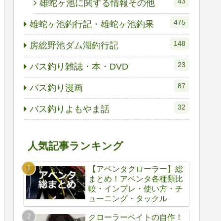
43
雄蛇ヶ池に関する情報その他
475
雄蛇ヶ池釣行記・雄蛇ヶ池釣果
148
房総野池ダム湖釣行記
23
バス釣り雑誌・本・DVD
87
バス釣り漫画
32
バス釣りよもやま話
人気記事ランキング
【アベンタクローラー】総
まとめ！アベンタ各種類比
較・インプレ・使い方・チ
ューニング・タックル
クローラーベイトの自作！