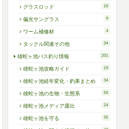
16
グラスロッド
9
偏光サングラス
4
ワーム補修材
34
タックル関連その他
201
雄蛇ヶ池バス釣り情報
19
雄蛇ヶ池攻略ガイド
34
雄蛇ヶ池経年変化・釣果まとめ
50
雄蛇ヶ池の生物・生態系
24
雄蛇ヶ池メディア露出
35
雄蛇ヶ池を守る