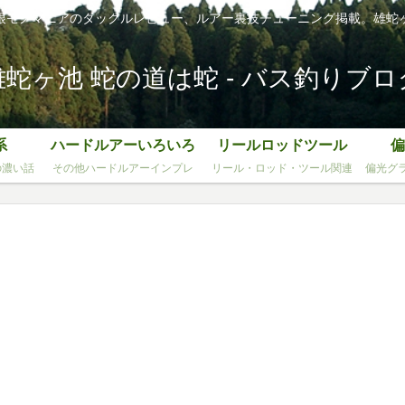
根モノマニアのタックルレビュー、ルアー裏技チューニング掲載。雄蛇
雄蛇ヶ池 蛇の道は蛇 - バス釣りブロ
系
ハードルアーいろいろ
リールロッドツール
偏
の濃い話
その他ハードルアーインプレ
リール・ロッド・ツール関連
偏光グ