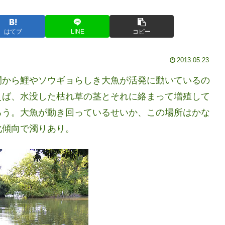
はてブ
LINE
コピー
2013.05.23
間から鯉やソウギョらしき大魚が活発に動いているの
えば、水没した枯れ草の茎とそれに絡まって増殖して
ろう。大魚が動き回っているせいか、この場所はかな
化傾向で濁りあり。