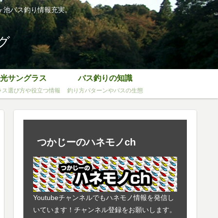
ヶ池バス釣り情報充実。
グ
光サングラス
バス釣りの知識
ラス選び方や役立つ情報
釣り方パターンやバスの生態
つかじーのハネモノch
Youtubeチャンネルでもハネモノ情報を発信し
いています！チャンネル登録をお願いします。