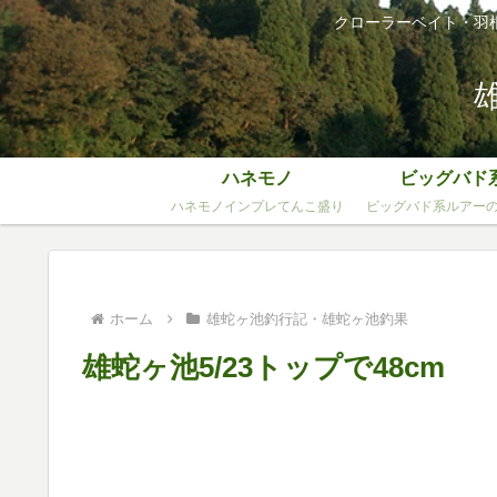
クローラーベイト・羽
ハネモノ
ビッグバド
ハネモノインプレてんこ盛り
ビッグバド系ルアー
ホーム
雄蛇ヶ池釣行記・雄蛇ヶ池釣果
雄蛇ヶ池5/23トップで48cm