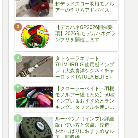
超デッドスロー羽根モノル
アーの作り方アドバイス
【デカハネGP2026開催要
項】2026年もデカハネグラ
ンプリを開催します
タトゥーラエリート
701MHRB-G 使用感インプ
レ（大森貴洋シグネイチャ
ーロッドTATULA ELITE）
【クローラーベイト・羽根
モノルアー総まとめ】50種
インプレ＆おすすめとラン
キング。タックルや使い
方、自作方法
ルーバウノ（インプレ詳細
版）使い方と欠点、改造。
おかっぱりにおすすめなル
アー回収機