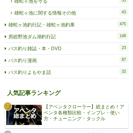
35
雄蛇ヶ池を守る
43
雄蛇ヶ池に関する情報その他
475
雄蛇ヶ池釣行記・雄蛇ヶ池釣果
148
房総野池ダム湖釣行記
23
バス釣り雑誌・本・DVD
87
バス釣り漫画
32
バス釣りよもやま話
人気記事ランキング
【アベンタクローラー】総まとめ！ア
ベンタ各種類比較・インプレ・使い
方・チューニング・タックル