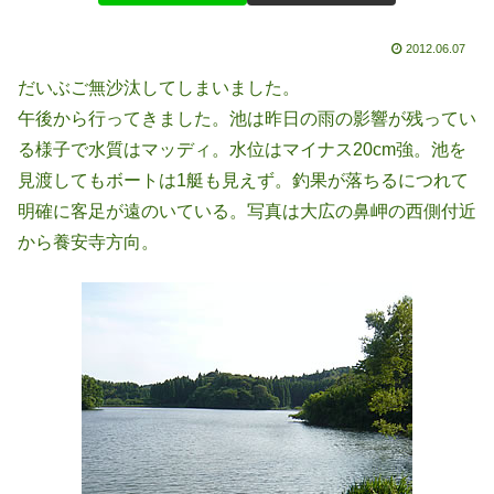
2012.06.07
だいぶご無沙汰してしまいました。
午後から行ってきました。池は昨日の雨の影響が残ってい
る様子で水質はマッディ。水位はマイナス20cm強。池を
見渡してもボートは1艇も見えず。釣果が落ちるにつれて
明確に客足が遠のいている。写真は大広の鼻岬の西側付近
から養安寺方向。