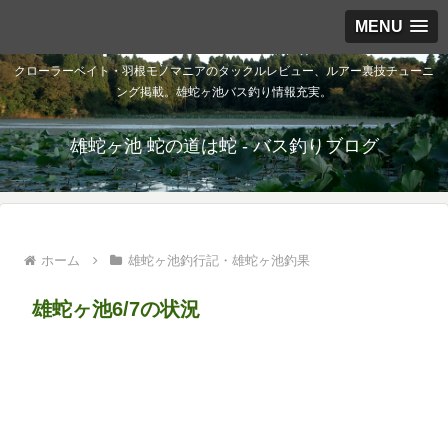
MENU
クローラーベイト・羽根モノマニアのタックルレビュー、ルアー裏技チューニ
ング掲載。雄蛇ヶ池バス釣り情報充実。
雄蛇ヶ池 蛇の道は蛇 - バス釣りブログ
ホーム
雄蛇ヶ池釣行記・雄蛇ヶ池釣果
雄蛇ヶ池6/7の状況