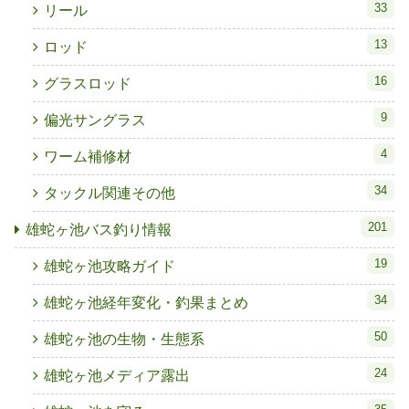
33
リール
13
ロッド
16
グラスロッド
9
偏光サングラス
4
ワーム補修材
34
タックル関連その他
201
雄蛇ヶ池バス釣り情報
19
雄蛇ヶ池攻略ガイド
34
雄蛇ヶ池経年変化・釣果まとめ
50
雄蛇ヶ池の生物・生態系
24
雄蛇ヶ池メディア露出