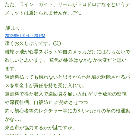
ただ、ライン、ガイド、リールがドロドロになるというデ
メリットは避けられませんが…(^^;;
渓
より:
2012年6月9日 9:20 PM
凄くお久しぶりです。(笑)
雄蛇ヶ池が心霊スポットや自
のメッカだけにはならないで
欲しいと思います。 草魚の駆逐はなかなか大変だと思い
ます。
遊漁料払っても構わないと思うから他地域の駆除されるバ
スを東金市が責任を持ち受け入れて。
遊漁料で得た収入で巡回員を雇い入れ ゲリラ放流の監視
や深夜徘徊、自殺防止 に努めさせつつ
釣り初心者等のレクチャー等に力をいれたりの草の根運動
かな…。
東金市が協力するかが謎ですが。