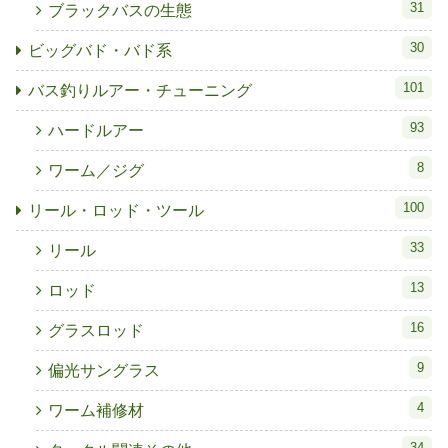
31
ブラックバスの生態
30
ビッグバド・バド系
101
バス釣りルアー・チューニング
93
ハードルアー
8
ワーム／ジグ
100
リール・ロッド・ツール
33
リール
13
ロッド
16
グラスロッド
9
偏光サングラス
4
ワーム補修材
34