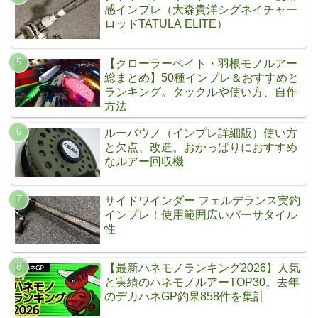
感インプレ（大森貴洋シグネイチャー
ロッドTATULA ELITE）
【クローラーベイト・羽根モノルアー
総まとめ】50種インプレ＆おすすめと
ランキング。タックルや使い方、自作
方法
ルーバウノ（インプレ詳細版）使い方
と欠点、改造。おかっぱりにおすすめ
なルアー回収機
サイドワインダー フェルデランス実釣
インプレ！使用範囲広いバーサタイル
性
【最新ハネモノランキング2026】人気
と実績のハネモノルアーTOP30。去年
のデカハネGP釣果858件を集計