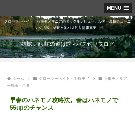
MENU
クローラーベイト・羽根モノマニアのタックルレビュー、ルアー裏技チューニ
ング掲載。雄蛇ヶ池バス釣り情報充実。
雄蛇ヶ池 蛇の道は蛇 - バス釣りブログ
ホーム
クローラーベイト・羽根モノ
羽根モノルア
ー知識・ネタ
早春のハネモノ攻略法。春はハネモノで
55upのチャンス