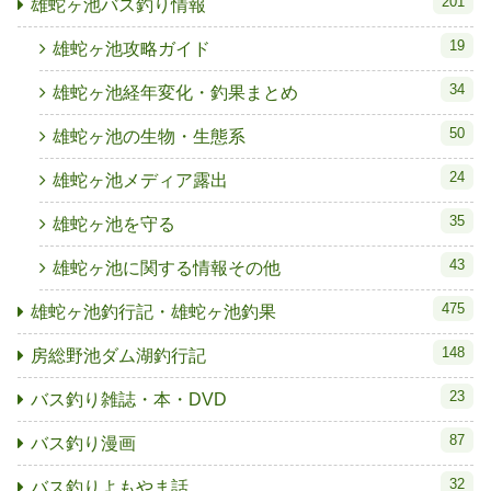
201
雄蛇ヶ池バス釣り情報
19
雄蛇ヶ池攻略ガイド
34
雄蛇ヶ池経年変化・釣果まとめ
50
雄蛇ヶ池の生物・生態系
24
雄蛇ヶ池メディア露出
35
雄蛇ヶ池を守る
43
雄蛇ヶ池に関する情報その他
475
雄蛇ヶ池釣行記・雄蛇ヶ池釣果
148
房総野池ダム湖釣行記
23
バス釣り雑誌・本・DVD
87
バス釣り漫画
32
バス釣りよもやま話