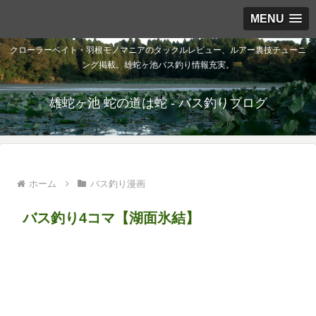
MENU
クローラーベイト・羽根モノマニアのタックルレビュー、ルアー裏技チューニ
ング掲載。雄蛇ヶ池バス釣り情報充実。
雄蛇ヶ池 蛇の道は蛇 - バス釣りブログ
ホーム
バス釣り漫画
バス釣り4コマ【湖面氷結】